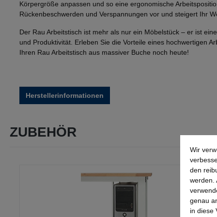
Körpergröße anpassen und so eine ergonomische Arbeitspositi
Rückenbeschwerden und Verspannungen vor und steigert Ihr Wo
Der Rau Arbeitstisch ist mehr als nur ein Möbelstück – er ist eine
und Produktivität. Erleben Sie die Vorteile eines hochwertigen Ar
Ihren Rau Arbeitstisch aus massiver Buche noch heute!
Herstellerinformationen
ZUBEHÖR
Wir verw
verbesse
Produktgalerie überspringen
den reib
werden. 
verwende
genau an
in diese