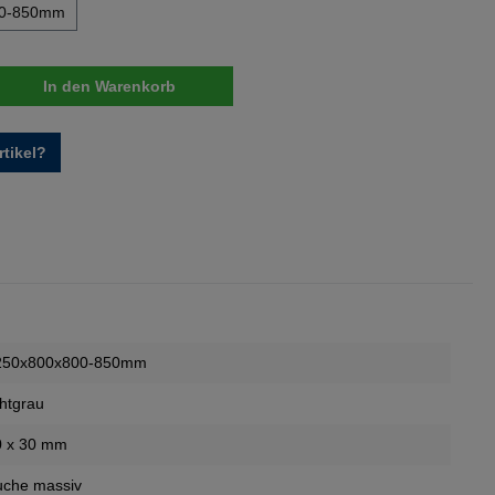
00-850mm
nzahl: Gib den gewünschten Wert ein oder 
In den Warenkorb
tikel?
250x800x800-850mm
chtgrau
0 x 30 mm
uche massiv