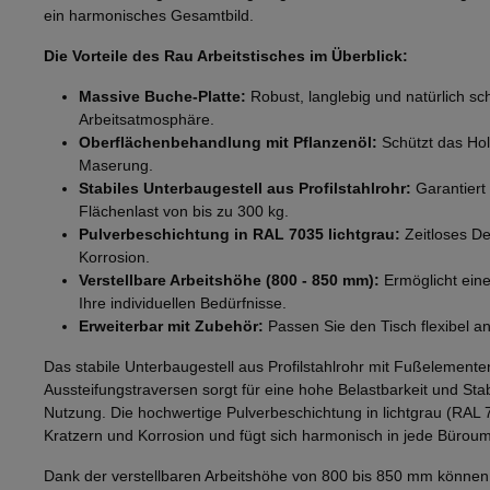
ein harmonisches Gesamtbild.
Die Vorteile des Rau Arbeitstisches im Überblick:
Massive Buche-Platte:
Robust, langlebig und natürlich s
Arbeitsatmosphäre.
Oberflächenbehandlung mit Pflanzenöl:
Schützt das Hol
Maserung.
Stabiles Unterbaugestell aus Profilstahlrohr:
Garantiert 
Flächenlast von bis zu 300 kg.
Pulverbeschichtung in RAL 7035 lichtgrau:
Zeitloses De
Korrosion.
Verstellbare Arbeitshöhe (800 - 850 mm):
Ermöglicht ein
Ihre individuellen Bedürfnisse.
Erweiterbar mit Zubehör:
Passen Sie den Tisch flexibel a
Das stabile Unterbaugestell aus Profilstahlrohr mit Fußelement
Aussteifungstraversen sorgt für eine hohe Belastbarkeit und Stabil
Nutzung. Die hochwertige Pulverbeschichtung in lichtgrau (RAL 7
Kratzern und Korrosion und fügt sich harmonisch in jede Bürou
Dank der verstellbaren Arbeitshöhe von 800 bis 850 mm können 