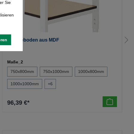
er Sie
lisieren
eren
Ablageboden aus MDF
Maße_2
750x800mm
750x1000mm
1000x800mm
1000x1000mm
+
6
96,39 €*