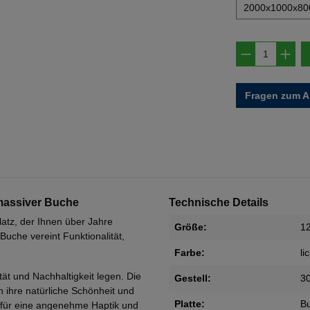
2000x1000x8
Produkt A
Fragen zum Ar
massiver Buche
Technische Details
latz, der Ihnen über Jahre
Größe:
1
Buche vereint Funktionalität,
Farbe:
li
ität und Nachhaltigkeit legen. Die
Gestell:
3
 ihre natürliche Schönheit und
Platte:
B
n für eine angenehme Haptik und