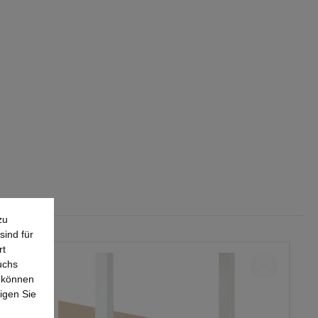
zu
sind für
rt
uchs
e können
igen Sie