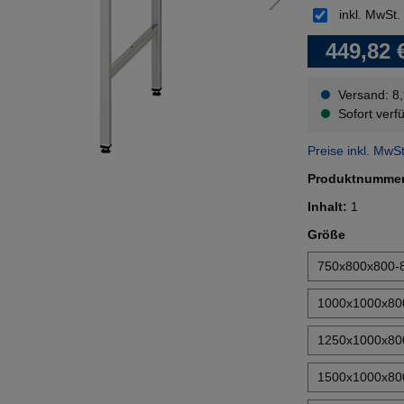
inkl. MwSt.
449,82 
Versand: 8
Sofort verfü
Preise inkl. MwS
Produktnumme
Inhalt:
1
auswähl
Größe
750x800x800
1000x1000x8
1250x1000x8
1500x1000x8