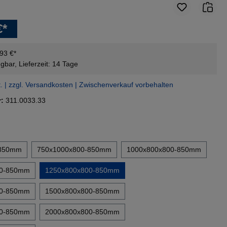
€*
,93 €*
gbar, Lieferzeit: 14 Tage
t. | zzgl. Versandkosten | Zwischenverkauf vorbehalten
r:
311.0033.33
en
-850mm
750x1000x800-850mm
1000x800x800-850mm
00-850mm
1250x800x800-850mm
00-850mm
1500x800x800-850mm
00-850mm
2000x800x800-850mm