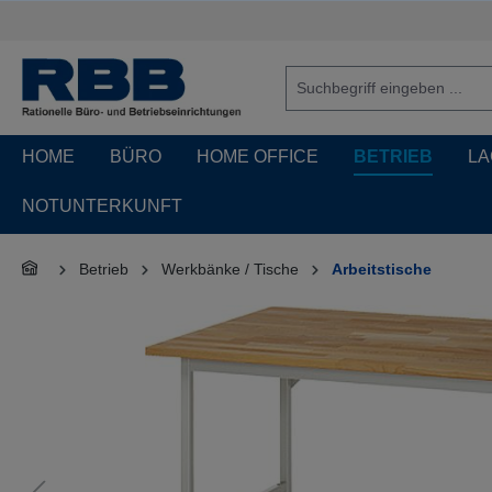
springen
Zur Hauptnavigation springen
HOME
BÜRO
HOME OFFICE
BETRIEB
LA
NOTUNTERKUNFT
Betrieb
Werkbänke / Tische
Arbeitstische
Bildergalerie überspringen