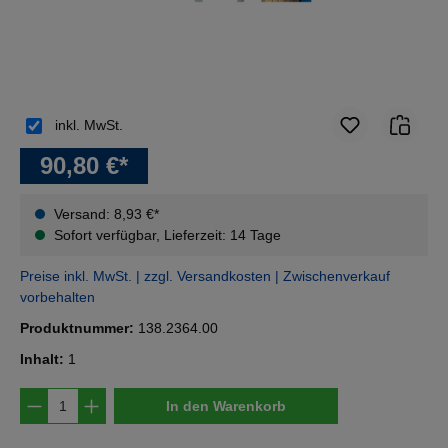
inkl. MwSt.
90,80 €*
Versand: 8,93 €*
Sofort verfügbar, Lieferzeit: 14 Tage
Preise inkl. MwSt. | zzgl. Versandkosten | Zwischenverkauf
vorbehalten
Produktnummer:
138.2364.00
Inhalt:
1
Produkt Anzahl: Gib den gewünschten Wert e
In den Warenkorb