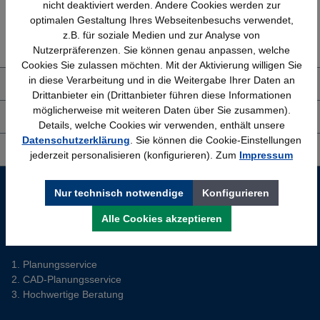
nicht deaktiviert werden. Andere Cookies werden zur
optimalen Gestaltung Ihres Webseitenbesuchs verwendet,
Erfahrung
Kostenlose Beratung
z.B. für soziale Medien und zur Analyse von
Bewährt seit 1958
(04205) 635940
Nutzerpräferenzen. Sie können genau anpassen, welche
Cookies Sie zulassen möchten. Mit der Aktivierung willigen Sie
in diese Verarbeitung und in die Weitergabe Ihrer Daten an
Über uns
Drittanbieter ein (Drittanbieter führen diese Informationen
möglicherweise mit weiteren Daten über Sie zusammen).
Shop Service
Details, welche Cookies wir verwenden, enthält unsere
Datenschutzerklärung
. Sie können die Cookie-Einstellungen
Informationen
jederzeit personalisieren (konfigurieren). Zum
Impressum
Service-Hotline
Nur technisch notwendige
Konfigurieren
Sie planen ein neues Büro? Wir helfen Ihnen kostenlos dabei.
Alle Cookies akzeptieren
Tel. (04205) 63 59 40
Planungsservice
CAD-Planungsservice
Hochwertige Beratung