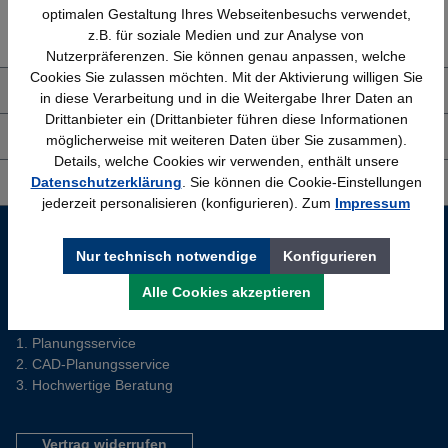
Erfahrung
Kostenlose Beratung
optimalen Gestaltung Ihres Webseitenbesuchs verwendet,
Bewährt seit 1958
(04205) 635940
z.B. für soziale Medien und zur Analyse von
Nutzerpräferenzen. Sie können genau anpassen, welche
Cookies Sie zulassen möchten. Mit der Aktivierung willigen Sie
Über uns
in diese Verarbeitung und in die Weitergabe Ihrer Daten an
Drittanbieter ein (Drittanbieter führen diese Informationen
Shop Service
möglicherweise mit weiteren Daten über Sie zusammen).
Details, welche Cookies wir verwenden, enthält unsere
Datenschutzerklärung
. Sie können die Cookie-Einstellungen
Informationen
jederzeit personalisieren (konfigurieren). Zum
Impressum
Service-Hotline
Nur technisch notwendige
Konfigurieren
Sie planen ein neues Büro? Wir helfen Ihnen kostenlos dabei.
Alle Cookies akzeptieren
Tel. (04205) 63 59 40
Planungsservice
CAD-Planungsservice
Hochwertige Beratung
Vertrag widerrufen