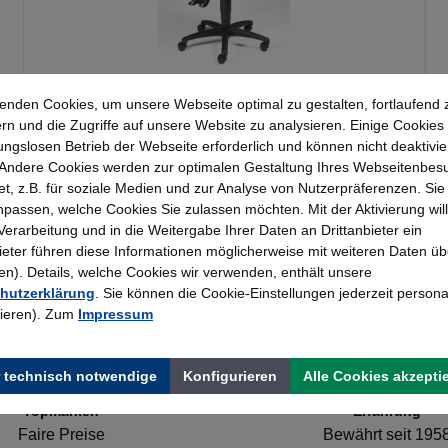
Topstar Drehstuhl point
enden Cookies, um unsere Webseite optimal zu gestalten, fortlaufend 
rn und die Zugriffe auf unsere Website zu analysieren. Einige Cookies 
ungslosen Betrieb der Webseite erforderlich und können nicht deaktivie
Andere Cookies werden zur optimalen Gestaltung Ihres Webseitenbes
101,51 €*
t, z.B. für soziale Medien und zur Analyse von Nutzerpräferenzen. Si
passen, welche Cookies Sie zulassen möchten. Mit der Aktivierung will
 Verarbeitung und in die Weitergabe Ihrer Daten an Drittanbieter ein
bieter führen diese Informationen möglicherweise mit weiteren Daten üb
). Details, welche Cookies wir verwenden, enthält unsere
hutzerklärung
. Sie können die Cookie-Einstellungen jederzeit persona
rieren). Zum
Impressum
 technisch notwendige
Konfigurieren
Alle Cookies akzepti
Topmarken
Erfahrung
Faire Preise
Bewährt seit 195