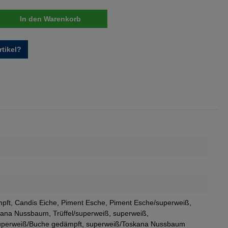
nzahl: Gib den gewünschten Wert ein oder 
In den Warenkorb
tikel?
pft
, Candis Eiche
, Piment Esche
, Piment Esche/superweiß
,
kana Nussbaum
, Trüffel/superweiß
, superweiß
,
uperweiß/Buche gedämpft
, superweiß/Toskana Nussbaum