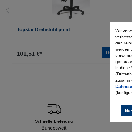
Topstar Drehstuhl point
Wir verw
verbesse
den reib
werden. 
Details
101,51 €*
verwende
genau an
in diese
(Drittan
zusammen
Datensc
(konfigu
Nur
Schnelle Lieferung
Bundesweit