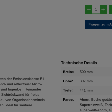
Produkt A
Fragen zum Ar
Technische Details
Breite:
500 mm
tten der Emissionsklasse E1
Höhe:
397 mm
d- und reflexfreier Micro-
 sind fugenlos miteinander
Tiefe:
441 mm
Sichtrückwand für freies
Farbe:
Ahorn
, Buche gedäm
au von Organisationsmitteln.
Superreinweiß
, Tos
, ideal für saubere
superweiß/Ahorn
, s