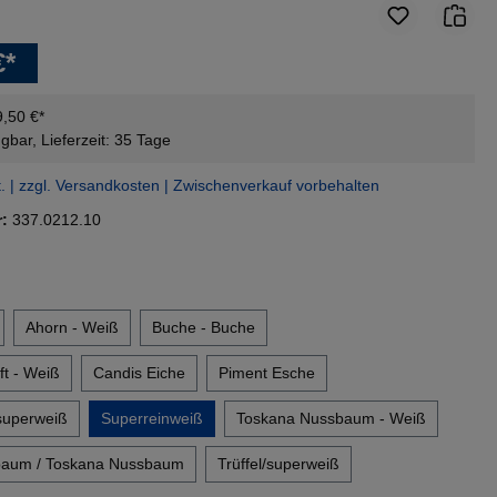
€*
9,50 €*
gbar, Lieferzeit: 35 Tage
t. | zzgl. Versandkosten | Zwischenverkauf vorbehalten
r:
337.0212.10
en
Ahorn - Weiß
Buche - Buche
t - Weiß
Candis Eiche
Piment Esche
superweiß
Superreinweiß
Toskana Nussbaum - Weiß
baum / Toskana Nussbaum
Trüffel/superweiß