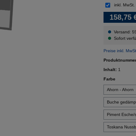
inkl. MwSt.
158,75 
Versand: 5
Sofort verfü
Preise inkl. MwS
Produktnumme
Inhalt:
1
auswähl
Farbe
Ahorn - Ahorn
Buche gedämpf
Piment Esche/
Toskana Nuss