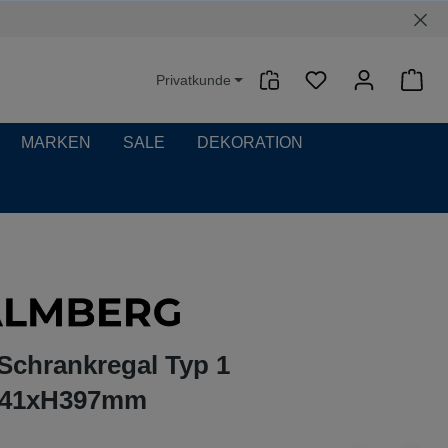
Privatkunde
Waren
MARKEN
SALE
DEKORATION
Schrankregal Typ 1
441xH397mm