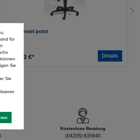
Drehsessel point
zu
sind für
rt
uchs
Details
132,33 €*
e können
igen Sie
er Sie
lisieren
eren
Kostenlose Beratung
8
(04205) 635940