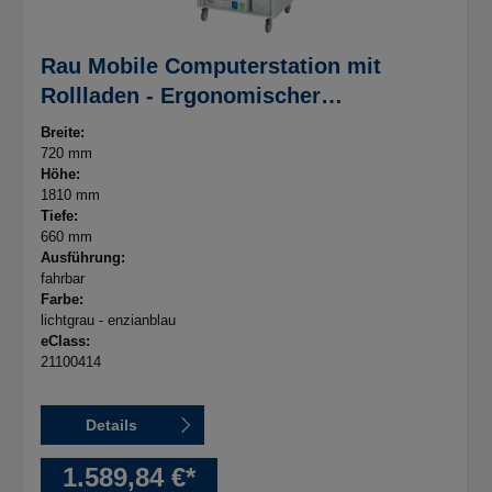
Rau Mobile Computerstation mit
Rollladen - Ergonomischer
Arbeitsplatz
Breite:
720 mm
Höhe:
1810 mm
Tiefe:
660 mm
Ausführung:
fahrbar
Farbe:
lichtgrau - enzianblau
eClass:
21100414
Details
1.589,84 €*