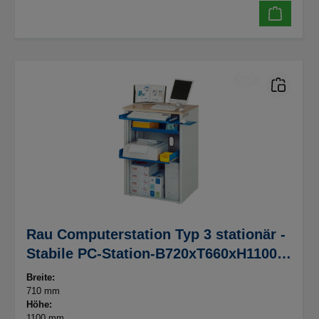
Rau Computerstation Typ 3 stationär -
Stabile PC-Station-B720xT660xH1100
mm
Breite:
710 mm
Höhe:
1100 mm