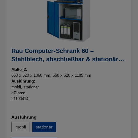
Rau Computer-Schrank 60 –
Stahlblech, abschließbar & stationär -
B650xT520xH1060mm
Maße_2:
650 x 520 x 1060 mm
, 650 x 520 x 1185 mm
Ausführung:
mobil
, stationär
eClass:
21100414
Ausführung
mobil
stationär