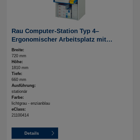
Rau Computer-Station Typ 4–
Ergonomischer Arbeitsplatz mit
Rollladen
Breite:
720 mm
Höhe:
1810 mm
Tiefe:
660 mm
Ausführung:
stationär
Farbe:
lichtgrau - enzianblau
eClass:
21100414
Details