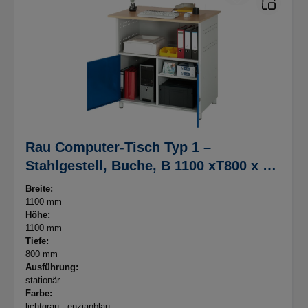
Rau Computer-Tisch Typ 1 –
Stahlgestell, Buche, B 1100 xT800 x H
1100 mm
Breite:
1100 mm
Höhe:
1100 mm
Tiefe:
800 mm
Ausführung:
stationär
Farbe:
lichtgrau - enzianblau