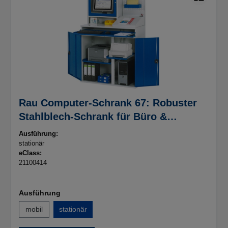
Rau Computer-Schrank 67: Robuster
Stahlblech-Schrank für Büro &
Werkstatt
Ausführung:
stationär
eClass:
21100414
Ausführung
mobil
stationär