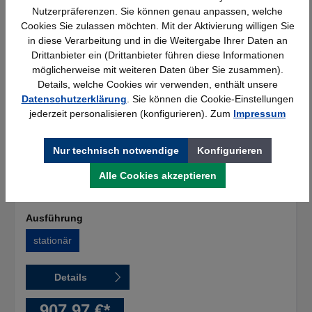
Abschließbarer PC-Schrank für Büro &
Nutzerpräferenzen. Sie können genau anpassen, welche
Werkstatt - B650xT520xH1770mm
Cookies Sie zulassen möchten. Mit der Aktivierung willigen Sie
Breite:
in diese Verarbeitung und in die Weitergabe Ihrer Daten an
650 mm
Drittanbieter ein (Drittanbieter führen diese Informationen
Höhe:
möglicherweise mit weiteren Daten über Sie zusammen).
1770 mm
, 1860 mm
Details, welche Cookies wir verwenden, enthält unsere
Tiefe:
520 mm
Datenschutzerklärung
. Sie können die Cookie-Einstellungen
Ausführung:
jederzeit personalisieren (konfigurieren). Zum
Impressum
mobil
, stationär
Farbe:
Nur technisch notwendige
Konfigurieren
lichtgrau - enzianblau
eClass:
Alle Cookies akzeptieren
21100414
Ausführung
stationär
Details
907,97 €*