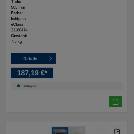
Tiefe:
505 mm
Farbe:
lichtgrau
eClass:
21100414
Gewicht:
7,5 kg
Details
187,19 €*
Verfügbar