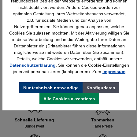
reibungslosen Betrieb der Webseite erforderlich und können
nicht deaktiviert werden. Andere Cookies werden zur
optimalen Gestaltung Ihres Webseitenbesuchs verwendet,
z.B. für soziale Medien und zur Analyse von
Nutzerpräferenzen. Sie können genau anpassen, welche
Cookies Sie zulassen möchten. Mit der Aktivierung willigen Sie
in diese Verarbeitung und in die Weitergabe Ihrer Daten an
Rau Computer-Tisch mit Monitorgehäuse –
Drittanbieter ein (Drittanbieter führen diese Informationen
B1100xT800xH1810mm,stationär
möglicherweise mit weiteren Daten über Sie zusammen).
Details, welche Cookies wir verwenden, enthält unsere
1.295,91 €*
Datenschutzerklärung
. Sie können die Cookie-Einstellungen
jederzeit personalisieren (konfigurieren). Zum
Impressum
Nur technisch notwendige
Konfigurieren
Alle Cookies akzeptieren
Schnelle Lieferung
Topmarken
Bundesweit
Faire Preise