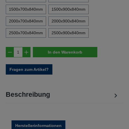
1500x700x840mm
1500x900x840mm
2000x700x840mm
2000x900x840mm
2500x700x840mm
2500x900x840mm
Produkt Anzahl: Gib den gewünschten Wert e
In den Warenkorb
Fragen zum Artikel?
Beschreibung
Herstellerinformationen