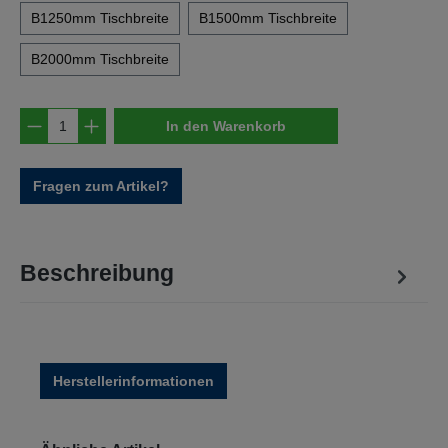
B1250mm Tischbreite
B1500mm Tischbreite
B2000mm Tischbreite
Produkt Anzahl: Gib den gewünschten Wert e
In den Warenkorb
Fragen zum Artikel?
Beschreibung
Herstellerinformationen