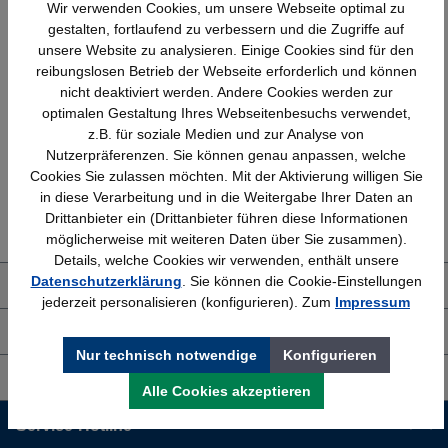
Wir verwenden Cookies, um unsere Webseite optimal zu
gestalten, fortlaufend zu verbessern und die Zugriffe auf
unsere Website zu analysieren. Einige Cookies sind für den
reibungslosen Betrieb der Webseite erforderlich und können
Schnelle Lieferung
Topmarken
nicht deaktiviert werden. Andere Cookies werden zur
Bundesweit
Faire Preise
optimalen Gestaltung Ihres Webseitenbesuchs verwendet,
z.B. für soziale Medien und zur Analyse von
Nutzerpräferenzen. Sie können genau anpassen, welche
Cookies Sie zulassen möchten. Mit der Aktivierung willigen Sie
in diese Verarbeitung und in die Weitergabe Ihrer Daten an
Erfahrung
Kostenlose Beratung
Drittanbieter ein (Drittanbieter führen diese Informationen
Bewährt seit 1958
(04205) 635940
möglicherweise mit weiteren Daten über Sie zusammen).
Details, welche Cookies wir verwenden, enthält unsere
Datenschutzerklärung
. Sie können die Cookie-Einstellungen
Über uns
jederzeit personalisieren (konfigurieren). Zum
Impressum
Shop Service
Nur technisch notwendige
Konfigurieren
Informationen
Alle Cookies akzeptieren
Service-Hotline