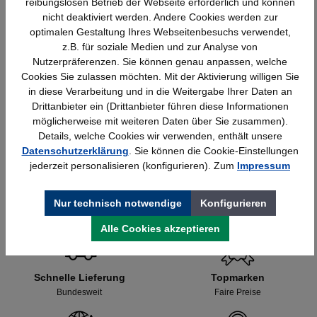
reibungslosen Betrieb der Webseite erforderlich und können
nicht deaktiviert werden. Andere Cookies werden zur
optimalen Gestaltung Ihres Webseitenbesuchs verwendet,
z.B. für soziale Medien und zur Analyse von
Nutzerpräferenzen. Sie können genau anpassen, welche
Cookies Sie zulassen möchten. Mit der Aktivierung willigen Sie
in diese Verarbeitung und in die Weitergabe Ihrer Daten an
Rau Computer-Tisch mit Monitorgehäuse –
Drittanbieter ein (Drittanbieter führen diese Informationen
B1100xT800xH1810mm,stationär
möglicherweise mit weiteren Daten über Sie zusammen).
Details, welche Cookies wir verwenden, enthält unsere
1.295,91 €*
Datenschutzerklärung
. Sie können die Cookie-Einstellungen
jederzeit personalisieren (konfigurieren). Zum
Impressum
Nur technisch notwendige
Konfigurieren
Alle Cookies akzeptieren
Schnelle Lieferung
Topmarken
Bundesweit
Faire Preise