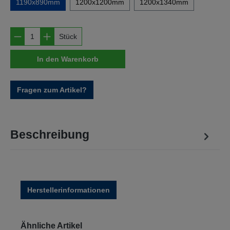
1190x890mm
1200x1200mm
1200x1340mm
Produkt Anzahl: Gib den gewünschten Wert e
Stück
In den Warenkorb
Fragen zum Artikel?
Beschreibung
Herstellerinformationen
Produktgalerie überspringen
Ähnliche Artikel