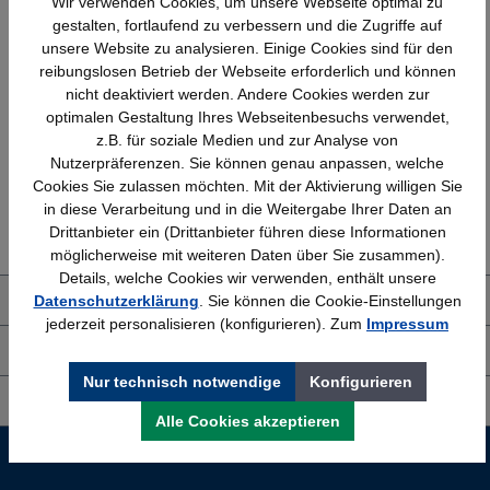
Wir verwenden Cookies, um unsere Webseite optimal zu
gestalten, fortlaufend zu verbessern und die Zugriffe auf
unsere Website zu analysieren. Einige Cookies sind für den
reibungslosen Betrieb der Webseite erforderlich und können
Schnelle Lieferung
Topmarken
nicht deaktiviert werden. Andere Cookies werden zur
Bundesweit
Faire Preise
optimalen Gestaltung Ihres Webseitenbesuchs verwendet,
z.B. für soziale Medien und zur Analyse von
Nutzerpräferenzen. Sie können genau anpassen, welche
Cookies Sie zulassen möchten. Mit der Aktivierung willigen Sie
Erfahrung
Kostenlose Beratung
in diese Verarbeitung und in die Weitergabe Ihrer Daten an
Bewährt seit 1958
(04205) 635940
Drittanbieter ein (Drittanbieter führen diese Informationen
möglicherweise mit weiteren Daten über Sie zusammen).
Details, welche Cookies wir verwenden, enthält unsere
Datenschutzerklärung
. Sie können die Cookie-Einstellungen
Über uns
jederzeit personalisieren (konfigurieren). Zum
Impressum
Shop Service
Nur technisch notwendige
Konfigurieren
Informationen
Alle Cookies akzeptieren
Service-Hotline