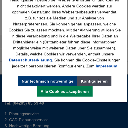
reibungslosen Betrieb der Webseite erforderlich und können
nicht deaktiviert werden. Andere Cookies werden zur
optimalen Gestaltung Ihres Webseitenbesuchs verwendet,
Erfahrung
Kostenlose Beratung
z.B. für soziale Medien und zur Analyse von
Bewährt seit 1958
(04205) 635940
Nutzerpräferenzen. Sie können genau anpassen, welche
Cookies Sie zulassen möchten. Mit der Aktivierung willigen Sie
in diese Verarbeitung und in die Weitergabe Ihrer Daten an
Drittanbieter ein (Drittanbieter führen diese Informationen
Über uns
möglicherweise mit weiteren Daten über Sie zusammen).
Details, welche Cookies wir verwenden, enthält unsere
Shop Service
Datenschutzerklärung
. Sie können die Cookie-Einstellungen
jederzeit personalisieren (konfigurieren). Zum
Impressum
Informationen
Nur technisch notwendige
Konfigurieren
Service-Hotline
Alle Cookies akzeptieren
Sie planen ein neues Büro? Wir helfen Ihnen kostenlos dabei.
Tel. (04205) 63 59 40
Planungsservice
CAD-Planungsservice
Hochwertige Beratung