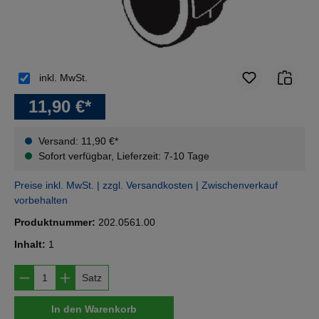
inkl. MwSt.
11,90 €*
Versand: 11,90 €*
Sofort verfügbar, Lieferzeit: 7-10 Tage
Preise inkl. MwSt. | zzgl. Versandkosten | Zwischenverkauf
vorbehalten
Produktnummer:
202.0561.00
Inhalt:
1
Produkt Anzahl: Gib den gewünschten Wert e
Satz
In den Warenkorb