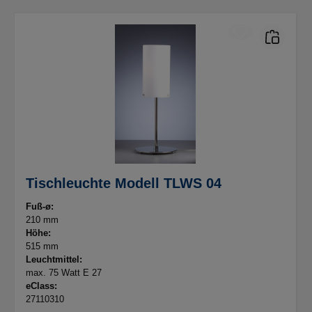
Tischleuchte Modell TLWS 04
Fuß-ø:
210 mm
Höhe:
515 mm
Leuchtmittel:
max. 75 Watt E 27
eClass:
27110310