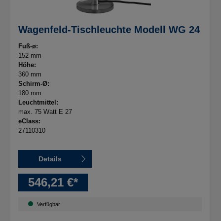
Wagenfeld-Tischleuchte Modell WG 24
Fuß-ø:
152 mm
Höhe:
360 mm
Schirm-Ø:
180 mm
Leuchtmittel:
max. 75 Watt E 27
eClass:
27110310
Details
546,21 €*
Verfügbar