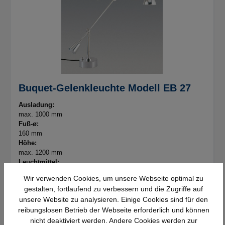
Buquet-Gelenkleuchte Modell EB 27
Ausladung:
max. 1000 mm
Fuß-ø:
160 mm
Höhe:
max. 1200 mm
Leuchtmittel:
Hal. 50 W, 12 V GY 6.35
Wir verwenden Cookies, um unsere Webseite optimal zu
eClass:
gestalten, fortlaufend zu verbessern und die Zugriffe auf
27110310
unsere Website zu analysieren. Einige Cookies sind für den
reibungslosen Betrieb der Webseite erforderlich und können
Details
nicht deaktiviert werden. Andere Cookies werden zur