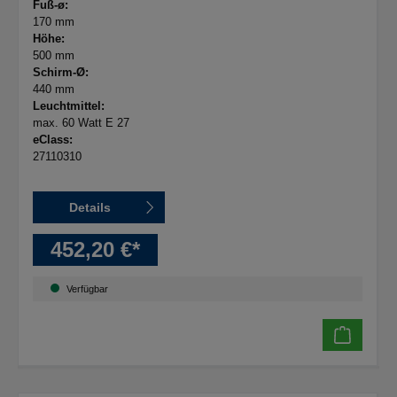
Fuß-ø:
170 mm
Höhe:
500 mm
Schirm-Ø:
440 mm
Leuchtmittel:
max. 60 Watt E 27
eClass:
27110310
Details
452,20 €*
Verfügbar