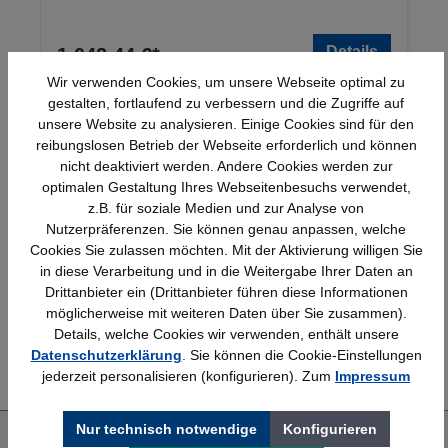
Details
1.042,44 €*
Wir verwenden Cookies, um unsere Webseite optimal zu
gestalten, fortlaufend zu verbessern und die Zugriffe auf
unsere Website zu analysieren. Einige Cookies sind für den
reibungslosen Betrieb der Webseite erforderlich und können
nicht deaktiviert werden. Andere Cookies werden zur
optimalen Gestaltung Ihres Webseitenbesuchs verwendet,
z.B. für soziale Medien und zur Analyse von
Nutzerpräferenzen. Sie können genau anpassen, welche
Schnelle Lieferung
Topmarken
Cookies Sie zulassen möchten. Mit der Aktivierung willigen Sie
Bundesweit
Faire Preise
in diese Verarbeitung und in die Weitergabe Ihrer Daten an
Drittanbieter ein (Drittanbieter führen diese Informationen
möglicherweise mit weiteren Daten über Sie zusammen).
Details, welche Cookies wir verwenden, enthält unsere
Erfahrung
Kostenlose Beratung
Datenschutzerklärung
. Sie können die Cookie-Einstellungen
Bewährt seit 1958
(04205) 635940
jederzeit personalisieren (konfigurieren). Zum
Impressum
Nur technisch notwendige
Konfigurieren
Über uns