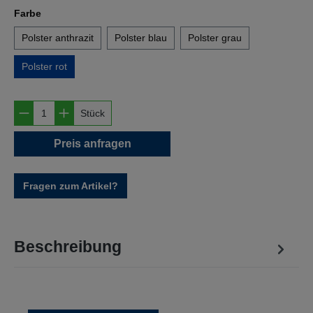
auswählen
Farbe
Polster anthrazit
Polster blau
Polster grau
Polster rot
Produkt Anzahl: Gib den gewünschten Wert e
Stück
Preis anfragen
Fragen zum Artikel?
Beschreibung