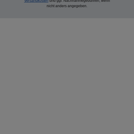
Versandkosten
und ggf. Nachnahmegebühren, wenn
nicht anders angegeben.