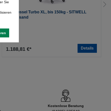
er Sie
Drehsessel Turbo XL, bis 150kg - SITWELL
lisieren
Steifensand
eren
Details
1.188,81 €*
Kostenlose Beratung