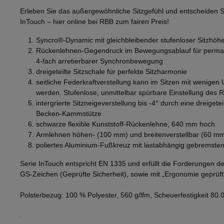
Erleben Sie das außergewöhnliche Sitzgefühl und entscheiden Si
InTouch – hier online bei RBB zum fairen Preis!
Syncro®-Dynamic mit gleichbleibender stufenloser Sitzhö
Rückenlehnen-Gegendruck im Bewegungsablauf für perman
4-fach arretierbarer Synchronbewegung
dreigeteilte Sitzschale für perfekte Sitzharmonie
seitliche Federkraftverstellung kann im Sitzen mit wenigen
werden. Stufenlose, unmittelbar spürbare Einstellung de
intergrierte Sitzneigeverstellung bis -4° durch eine dreigetei
Becken-Kammstütze
schwarze flexible Kunststoff-Rückenlehne, 640 mm hoch
Armlehnen höhen- (100 mm) und breitenverstellbar (60 mm
poliertes Aluminium-Fußkreuz mit lastabhängig gebremste
Serie InTouch entspricht EN 1335 und erfüllt die Forderungen de
GS-Zeichen (Geprüfte Sicherheit), sowie mit „Ergonomie geprüft
Polsterbezug: 100 % Polyester, 560 g/lfm, Scheuerfestigkeit 80