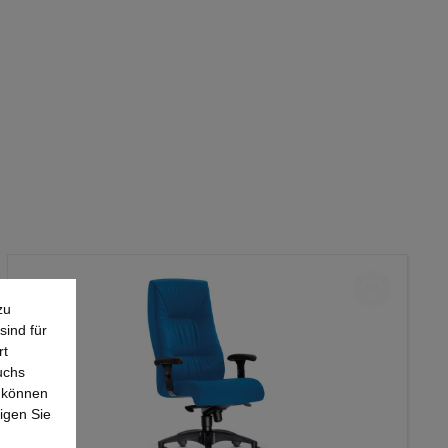
zu
sind für
rt
uchs
e können
igen Sie