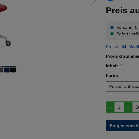
Preis a
Versand: 0
Sofort verfü
Preise inkl. MwS
Produktnumme
Inhalt:
1
auswähl
Farbe
Polster anthraz
Produkt A
S
Fragen zum Ar