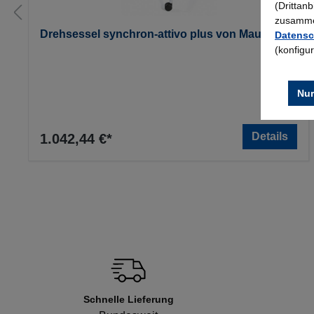
(Drittan
zusammen
Drehsessel synchron-attivo plus von Mauser
Datensc
(konfigu
Nur
Details
1.042,44 €*
Schnelle Lieferung