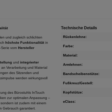
Technische Details
lität
Rückenlehne:
len und zugleich schlichten
auch
höchste Funktionalität
in
Farbe:
h-Serie vom
Hersteller
Material:
stellung
und
integrierter
Armlehnen:
 an Verarbeitung und Material
gungen des Sitzenden und
Bandscheibenstütze:
gsimpulse werden wirkungsvoll
Fußkreuz/Gestell:
Kopfstütze:
tzung des Bürostuhls InTouch
niken zur optimalen Anpassung –
eClass:
 sondern ist zudem mit einem
en Gebrauch garantiert.