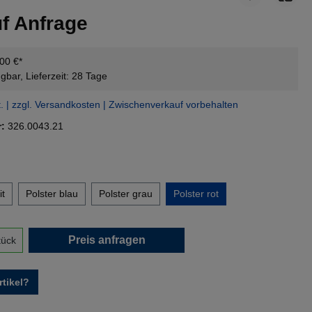
uf Anfrage
,00 €*
gbar, Lieferzeit: 28 Tage
t. | zzgl. Versandkosten | Zwischenverkauf vorbehalten
r:
326.0043.21
en
it
Polster blau
Polster grau
Polster rot
nzahl: Gib den gewünschten Wert ein oder 
Preis anfragen
tück
tikel?