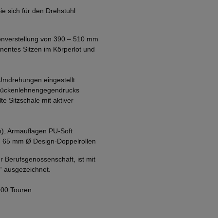
e sich für den Drehstuhl
henverstellung von 390 – 510 mm
entes Sitzen im Körperlot und
 Umdrehungen eingestellt
s Rückenlehnengegendrucks
lte Sitzschale mit aktiver
), Armauflagen PU-Soft
n 65 mm Ø Design-Doppelrollen
r Berufsgenossenschaft, ist mit
“ ausgezeichnet.
.000 Touren