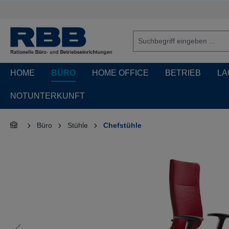
springen
Zur Hauptnavigation springen
HOME
BÜRO
HOME OFFICE
BETRIEB
LA
NOTUNTERKUNFT
Büro
Stühle
Chefstühle
Bildergalerie überspringen