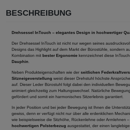
BESCHREIBUNG
Drehsessel InTouch – elegantes Design in hochwertiger Qua
Der Drehsessel InTouch ist nicht nur wegen seines ausdrucksvol
Designs das Highlight auf dem Markt der Bürostühle, sondern 
Kombination mit
bester Ergonomie
kennzeichnet diese InTouc
Dauphin
.
Neben Produkteigenschaften wie der
seitlichen Federkraftver
Sitzneigeverstellung
weist dieser Drehstuhl höchste Ansprüche
auf. Dieser Leder Bürostuhl folgt dabei den individuellen Bewe
animiert gleichzeitig zum Haltungswechsel. Natürliche Bewegun
gefördert und somit ein harmonisches Sitzerlebnis garantiert.
In jeder Position und bei jeder Bewegung ist Ihnen die Unterstü
gewiss, denn er verfügt nicht nur über alle erdenklichen Mecha
wie beispielsweise die Sitzhöhe, Rückenlehne oder Armlehnen –
hochwertigen Polsterbezug
ausgestattet, der einen langlebig