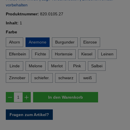
vorbehalten
Produktnummer:
820.0105.27
Inhalt:
1
auswählen
Farbe
Ahorn
Anemone
Burgunder
Eisrose
Elfenbein
Fichte
Hortensie
Kiesel
Leinen
Linde
Melone
Merlot
Pink
Salbei
Zinnober
schiefer.
schwarz
weiß
Produkt Anzahl: Gib den gewünschten Wert e
In den Warenkorb
Fragen zum Artikel?