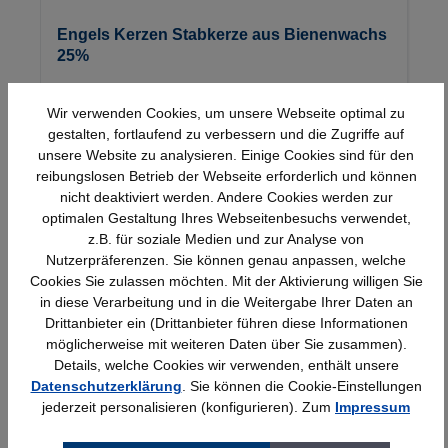
Engels Kerzen Stabkerze aus Bienenwachs
25%
Details
Wir verwenden Cookies, um unsere Webseite optimal zu
3,33 €*
gestalten, fortlaufend zu verbessern und die Zugriffe auf
unsere Website zu analysieren. Einige Cookies sind für den
reibungslosen Betrieb der Webseite erforderlich und können
nicht deaktiviert werden. Andere Cookies werden zur
optimalen Gestaltung Ihres Webseitenbesuchs verwendet,
z.B. für soziale Medien und zur Analyse von
Nutzerpräferenzen. Sie können genau anpassen, welche
Cookies Sie zulassen möchten. Mit der Aktivierung willigen Sie
Schnelle Lieferung
Topmarken
in diese Verarbeitung und in die Weitergabe Ihrer Daten an
Bundesweit
Faire Preise
Drittanbieter ein (Drittanbieter führen diese Informationen
möglicherweise mit weiteren Daten über Sie zusammen).
Details, welche Cookies wir verwenden, enthält unsere
Datenschutzerklärung
. Sie können die Cookie-Einstellungen
jederzeit personalisieren (konfigurieren). Zum
Impressum
Erfahrung
Kostenlose Beratung
Bewährt seit 1958
(04205) 635940