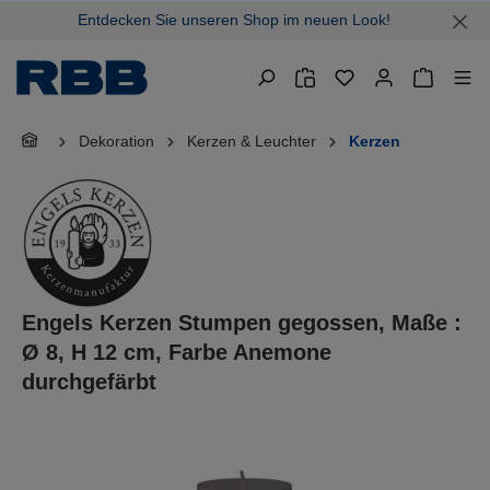
Entdecken Sie unseren Shop im neuen Look!
alt springen
Warenkor
Dekoration
Kerzen & Leuchter
Kerzen
Engels Kerzen Stumpen gegossen, Maße :
Ø 8, H 12 cm, Farbe Anemone
durchgefärbt
Bildergalerie überspringen