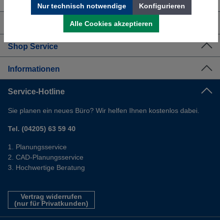
Nur technisch notwendige
Konfigurieren
Alle Cookies akzeptieren
Über uns
Shop Service
Informationen
Service-Hotline
Sie planen ein neues Büro? Wir helfen Ihnen kostenlos dabei.
Tel. (04205) 63 59 40
Planungsservice
CAD-Planungsservice
Hochwertige Beratung
Vertrag widerrufen
(nur für Privatkunden)