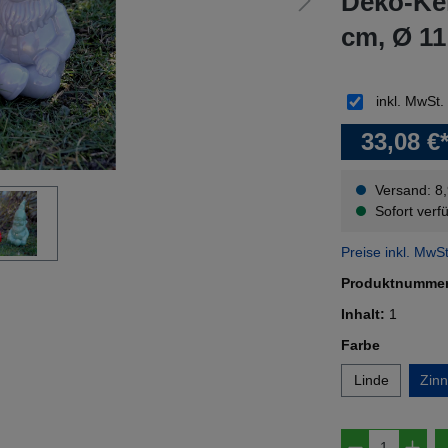
Deko-Ker
cm, Ø 11
inkl. MwSt.
33,08 €
Versand: 8
Sofort verfü
Preise inkl. MwS
Produktnumme
Inhalt:
1
auswähl
Farbe
Linde
Zinn
Produkt A