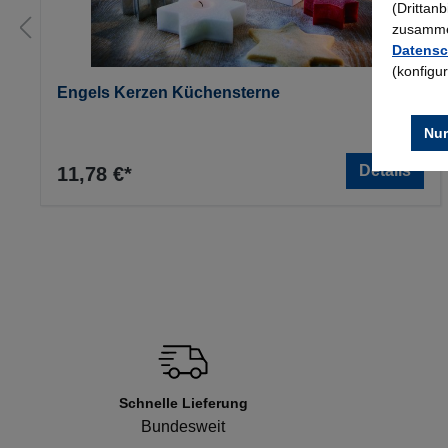
(Drittan
zusammen
Datensc
(konfigu
Engels Kerzen Küchensterne
Nur
Details
11,78 €*
Schnelle Lieferung
Bundesweit