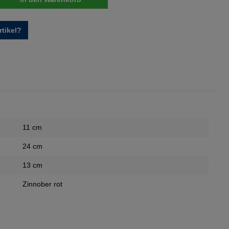
tikel?
11 cm
24 cm
13 cm
Zinnober rot