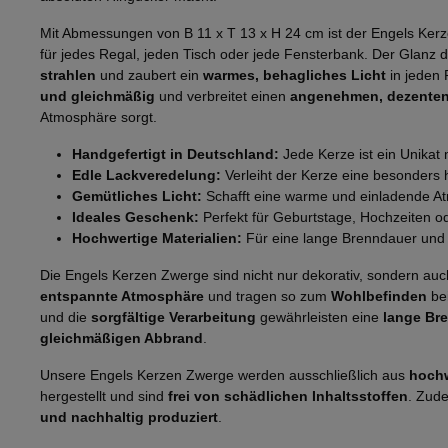
Mit Abmessungen von B 11 x T 13 x H 24 cm ist der Engels Ker
für jedes Regal, jeden Tisch oder jede Fensterbank. Der Glanz 
strahlen
und zaubert ein
warmes, behagliches Licht
in jeden
und gleichmäßig
und verbreitet einen
angenehmen, dezenten
Atmosphäre sorgt.
Handgefertigt in Deutschland:
Jede Kerze ist ein Unikat m
Edle Lackveredelung:
Verleiht der Kerze eine besonders 
Gemütliches Licht:
Schafft eine warme und einladende A
Ideales Geschenk:
Perfekt für Geburtstage, Hochzeiten ode
Hochwertige Materialien:
Für eine lange Brenndauer und
Die Engels Kerzen Zwerge sind nicht nur dekorativ, sondern auch
entspannte Atmosphäre
und tragen so zum
Wohlbefinden
bei
und die
sorgfältige Verarbeitung
gewährleisten eine
lange Br
gleichmäßigen Abbrand
.
Unsere Engels Kerzen Zwerge werden ausschließlich aus
hochw
hergestellt und sind
frei von schädlichen Inhaltsstoffen
. Zud
und nachhaltig produziert
.