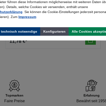
bieter führen diese Informationen möglicherweise mit weiteren Daten üb
). Details, welche Cookies wir verwenden, enthält unsere
hutzerklärung
. Sie können die Cookie-Einstellungen jederzeit persona
rieren). Zum
Impressum
Engels Kerzen Küchenstern Ø 12 cm, H 3 cm in
Ausstechform/ Plätzchenform, 009 Elfenbein
 technisch notwendige
Konfigurieren
Alle Cookies akzepti
11,78 €*
Topmarken
Erfahrung
Faire Preise
Bewährt seit 195