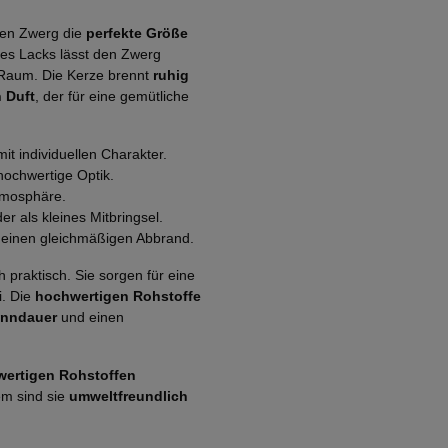
zen Zwerg die
perfekte Größe
des Lacks lässt den Zwerg
 Raum. Die Kerze brennt
ruhig
 Duft
, der für eine gemütliche
it individuellen Charakter.
hochwertige Optik.
tmosphäre.
r als kleines Mitbringsel.
 einen gleichmäßigen Abbrand.
 praktisch. Sie sorgen für eine
. Die
hochwertigen Rohstoffe
enndauer
und einen
ertigen Rohstoffen
em sind sie
umweltfreundlich