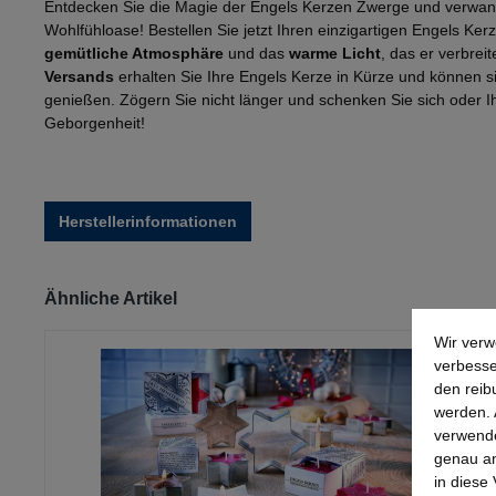
Entdecken Sie die Magie der Engels Kerzen Zwerge und verwand
Wohlfühloase! Bestellen Sie jetzt Ihren einzigartigen Engels Ke
gemütliche Atmosphäre
und das
warme Licht
, das er verbrei
Versands
erhalten Sie Ihre Engels Kerze in Kürze und können s
genießen. Zögern Sie nicht länger und schenken Sie sich oder I
Geborgenheit!
Herstellerinformationen
Produktgalerie überspringen
Ähnliche Artikel
Wir verw
verbesse
den reib
werden. 
verwende
genau an
in diese