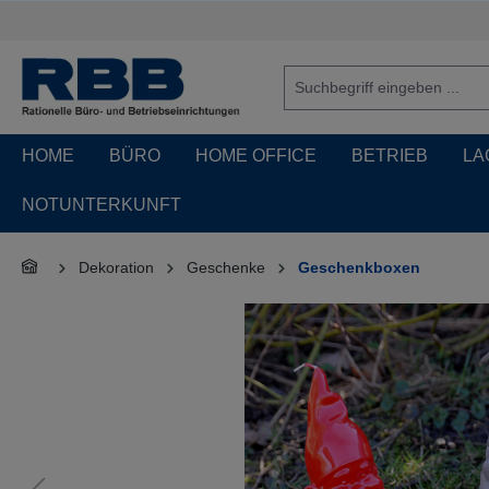
springen
Zur Hauptnavigation springen
HOME
BÜRO
HOME OFFICE
BETRIEB
LA
NOTUNTERKUNFT
Dekoration
Geschenke
Geschenkboxen
Bildergalerie überspringen