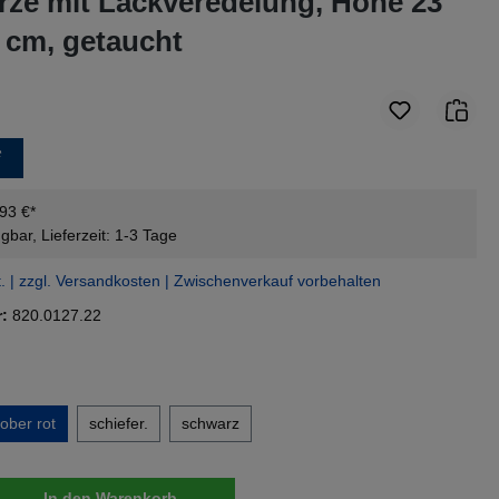
ze mit Lackveredelung, Höhe 23
 cm, getaucht
*
,93 €*
gbar, Lieferzeit: 1-3 Tage
t. | zzgl. Versandkosten | Zwischenverkauf vorbehalten
r:
820.0127.22
en
ober rot
schiefer.
schwarz
nzahl: Gib den gewünschten Wert ein oder 
In den Warenkorb