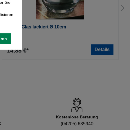
er Sie
lisieren
Oscar-Glas lackiert Ø 10cm
eren
Details
14,88 €*
Kostenlose Beratung
8
(04205) 635940