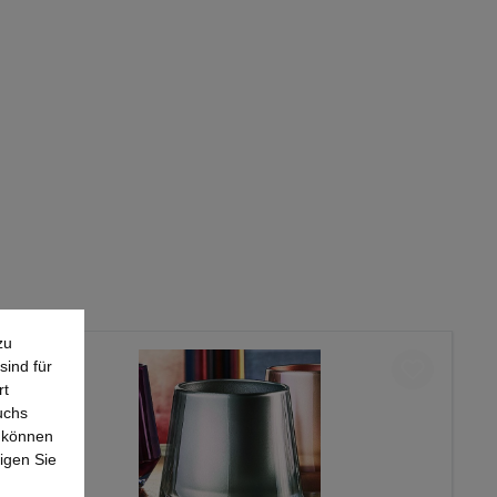
zu
sind für
rt
uchs
e können
igen Sie