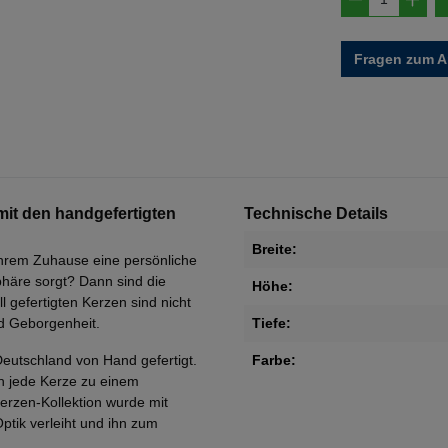
Fragen zum Ar
it den handgefertigten
Technische Details
Breite:
Ihrem Zuhause eine persönliche
phäre sorgt? Dann sind die
Höhe:
 gefertigten Kerzen sind nicht
nd Geborgenheit.
Tiefe:
Deutschland von Hand gefertigt.
Farbe:
 jede Kerze zu einem
erzen-Kollektion wurde mit
ptik verleiht und ihn zum