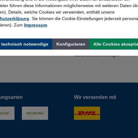
bieter führen diese Informationen möglicherweise mit weiteren Daten üb
). Details, welche Cookies wir verwenden, enthält unsere
Shop Service
hutzerklärung
. Sie können die Cookie-Einstellungen jederzeit persona
artner für den Kauf von
Kontakt
rieren). Zum
Impressum
Downloads
E-Business
tikeln für Büro, Lager,
 technisch notwendige
Konfigurieren
Alle Cookies akzepti
Stahlschränke
Garantiebestimmungen
ungsarten
Wir versenden mit