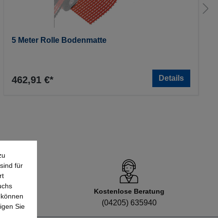
5 Meter Rolle Bodenmatte
Details
462,91 €*
zu
sind für
rt
uchs
Kostenlose Beratung
e können
8
(04205) 635940
igen Sie