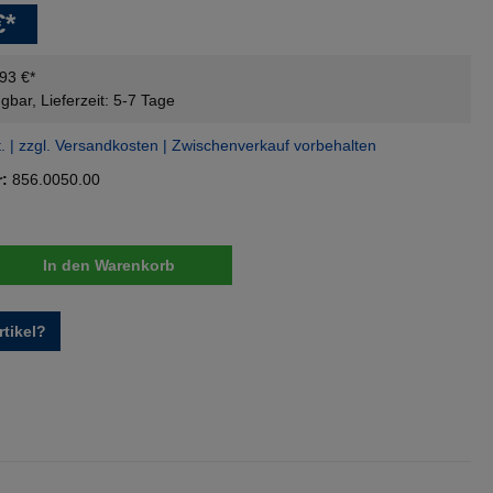
€*
,93 €*
gbar, Lieferzeit: 5-7 Tage
t. | zzgl. Versandkosten | Zwischenverkauf vorbehalten
r:
856.0050.00
nzahl: Gib den gewünschten Wert ein oder 
In den Warenkorb
tikel?