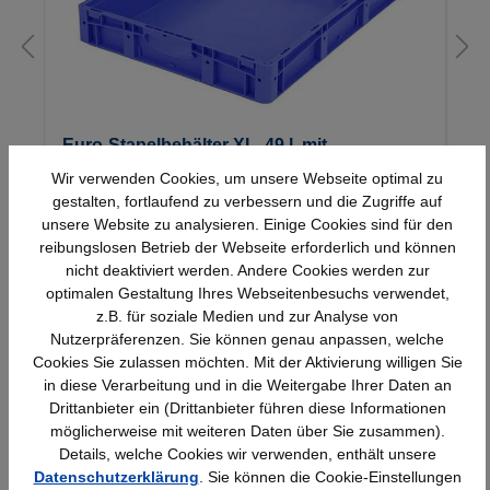
Euro-Stapelbehälter XL, 49 l, mit
Standardboden, bis 60 kg belastbar,
Wir verwenden Cookies, um unsere Webseite optimal zu
600x800x120mm
gestalten, fortlaufend zu verbessern und die Zugriffe auf
unsere Website zu analysieren. Einige Cookies sind für den
56,41 €*
reibungslosen Betrieb der Webseite erforderlich und können
nicht deaktiviert werden. Andere Cookies werden zur
optimalen Gestaltung Ihres Webseitenbesuchs verwendet,
z.B. für soziale Medien und zur Analyse von
Nutzerpräferenzen. Sie können genau anpassen, welche
Cookies Sie zulassen möchten. Mit der Aktivierung willigen Sie
in diese Verarbeitung und in die Weitergabe Ihrer Daten an
Drittanbieter ein (Drittanbieter führen diese Informationen
Schnelle Lieferung
Topmarken
möglicherweise mit weiteren Daten über Sie zusammen).
Details, welche Cookies wir verwenden, enthält unsere
Bundesweit
Faire Preise
Datenschutzerklärung
. Sie können die Cookie-Einstellungen