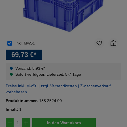
inkl. MwSt.
69,73 €*
Versand: 8,93 €*
Sofort verfügbar, Lieferzeit: 5-7 Tage
Preise inkl. MwSt. | zzgl. Versandkosten | Zwischenverkauf
vorbehalten
Produktnummer:
138.2524.00
Inhalt:
1
Produkt Anzahl: Gib den gewünschten Wert e
In den Warenkorb