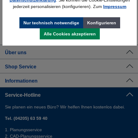
jederzeit personalisieren (konfigurieren). Zum
Impressum
Nur technisch notwendige
Konfigurieren
Erfahrung
Kostenlose Beratung
Bewährt seit 1958
(04205) 635940
Alle Cookies akzeptieren
Über uns
Shop Service
Informationen
Service-Hotline
Sie planen ein neues Büro? Wir helfen Ihnen kostenlos dabei.
Tel. (04205) 63 59 40
Planungsservice
CAD-Planungsservice