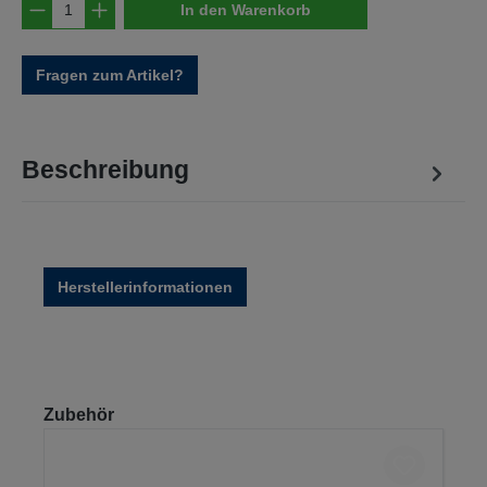
Produkt Anzahl: Gib den gewünschten Wert e
In den Warenkorb
Fragen zum Artikel?
Beschreibung
Herstellerinformationen
Produktgalerie überspringen
Zubehör