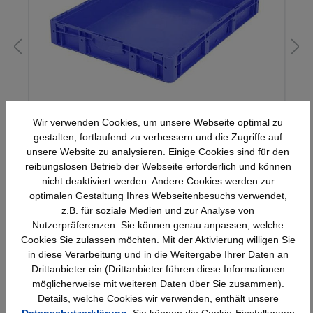
Euro-Stapelbehälter XL, 49 l, mit
Wir verwenden Cookies, um unsere Webseite optimal zu
Standardboden, bis 60 kg belastbar,
gestalten, fortlaufend zu verbessern und die Zugriffe auf
600x800x120mm
unsere Website zu analysieren. Einige Cookies sind für den
56,41 €*
reibungslosen Betrieb der Webseite erforderlich und können
nicht deaktiviert werden. Andere Cookies werden zur
optimalen Gestaltung Ihres Webseitenbesuchs verwendet,
z.B. für soziale Medien und zur Analyse von
Nutzerpräferenzen. Sie können genau anpassen, welche
Cookies Sie zulassen möchten. Mit der Aktivierung willigen Sie
in diese Verarbeitung und in die Weitergabe Ihrer Daten an
Drittanbieter ein (Drittanbieter führen diese Informationen
möglicherweise mit weiteren Daten über Sie zusammen).
Schnelle Lieferung
Topmarken
Details, welche Cookies wir verwenden, enthält unsere
Bundesweit
Faire Preise
Datenschutzerklärung
. Sie können die Cookie-Einstellungen