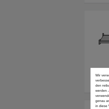
Wir verw
verbesse
den reib
werden. 
verwende
genau an
in diese