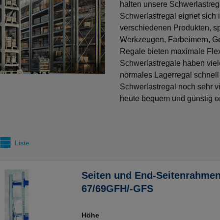
halten unsere Schwerlastrega
Schwerlastregal eignet sich i
verschiedenen Produkten, s
Werkzeugen, Farbeimern, Get
Regale bieten maximale Flexi
Schwerlastregale haben viele
normales Lagerregal schnell
Schwerlastregal noch sehr vi
heute bequem und günstig onl
Liste
Seiten und End-Seitenrahmen
67/69GFH/-GFS
Höhe