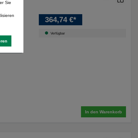
er Sie
lisieren
364,74 €*
Verfügbar
eren
2700 mm
In den Warenkorb