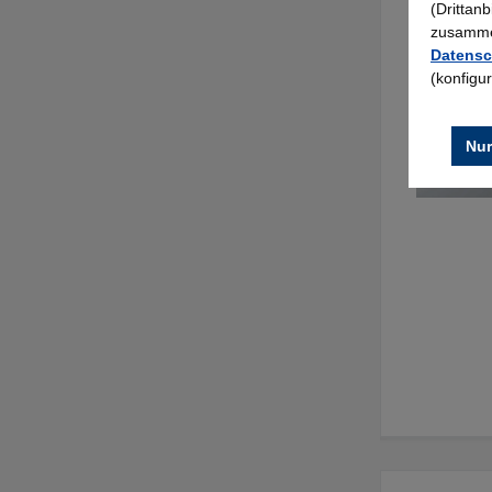
(Drittan
zusammen
Datensc
(konfigu
Nur