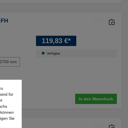
GFH
119,83 €*
Verfügbar
2700 mm
zu
sind für
In den Warenkorb
rt
uchs
e können
igen Sie
FS