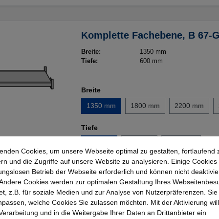
Komplette Fachebene, B 67-
Breite:
1350 mm
Tiefe:
600 mm
Breite
1350 mm
1800 mm
2200 mm
Tiefe
600 mm
800 mm
1100 mm
enden Cookies, um unsere Webseite optimal zu gestalten, fortlaufend 
rn und die Zugriffe auf unsere Website zu analysieren. Einige Cookies 
Details
ungslosen Betrieb der Webseite erforderlich und können nicht deaktivie
Andere Cookies werden zur optimalen Gestaltung Ihres Webseitenbes
t, z.B. für soziale Medien und zur Analyse von Nutzerpräferenzen. Si
passen, welche Cookies Sie zulassen möchten. Mit der Aktivierung will
 Verarbeitung und in die Weitergabe Ihrer Daten an Drittanbieter ein
Großfach-Regal Serie B 69-G