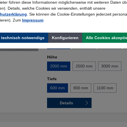
bieter führen diese Informationen möglicherweise mit weiteren Daten üb
Breite:
1350 mm
). Details, welche Cookies wir verwenden, enthält unsere
Höhe:
2000 mm
hutzerklärung
. Sie können die Cookie-Einstellungen jederzeit persona
Tiefe:
600 mm
rieren). Zum
Impressum
Breite
 technisch notwendige
Konfigurieren
Alle Cookies akzepti
1350 mm
1800 mm
2200 mm
Höhe
2000 mm
2500 mm
3000 mm
Tiefe
600 mm
800 mm
1100 mm
Details