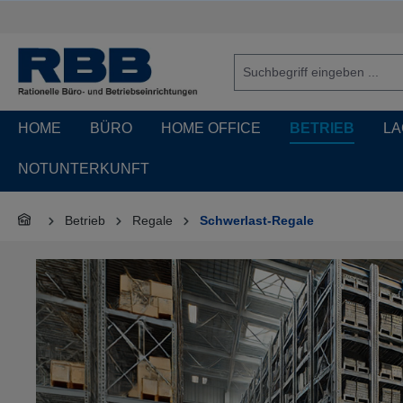
springen
Zur Hauptnavigation springen
HOME
BÜRO
HOME OFFICE
BETRIEB
LA
NOTUNTERKUNFT
Betrieb
Regale
Schwerlast-Regale