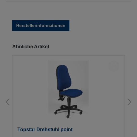
Herstellerinformationen
Produktgalerie überspringen
Ähnliche Artikel
Topstar Drehstuhl point