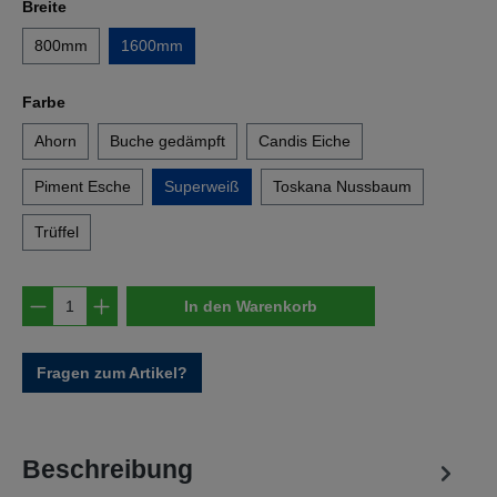
auswählen
Breite
800mm
1600mm
auswählen
Farbe
Ahorn
Buche gedämpft
Candis Eiche
Piment Esche
Superweiß
Toskana Nussbaum
Trüffel
Produkt Anzahl: Gib den gewünschten Wert e
In den Warenkorb
Fragen zum Artikel?
Beschreibung