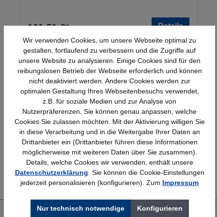
Details
101,51 €*
Wir verwenden Cookies, um unsere Webseite optimal zu
gestalten, fortlaufend zu verbessern und die Zugriffe auf
unsere Website zu analysieren. Einige Cookies sind für den
reibungslosen Betrieb der Webseite erforderlich und können
nicht deaktiviert werden. Andere Cookies werden zur
optimalen Gestaltung Ihres Webseitenbesuchs verwendet,
z.B. für soziale Medien und zur Analyse von
Nutzerpräferenzen. Sie können genau anpassen, welche
Schnelle Lieferung
Topmarken
Cookies Sie zulassen möchten. Mit der Aktivierung willigen Sie
Bundesweit
Faire Preise
in diese Verarbeitung und in die Weitergabe Ihrer Daten an
Drittanbieter ein (Drittanbieter führen diese Informationen
möglicherweise mit weiteren Daten über Sie zusammen).
Details, welche Cookies wir verwenden, enthält unsere
Erfahrung
Kostenlose Beratung
Datenschutzerklärung
. Sie können die Cookie-Einstellungen
Bewährt seit 1958
(04205) 635940
jederzeit personalisieren (konfigurieren). Zum
Impressum
Nur technisch notwendige
Konfigurieren
Über uns