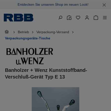
Entdecken Sie unseren Shop im neuen Look!
alt springen
Warenkor
Betrieb
Verpackung-Versand
Verpackungsgeräte-Tische
Banholzer + Wenz Kunststoffband-
Verschluß-Gerät Typ E 13
Bildergalerie überspringen