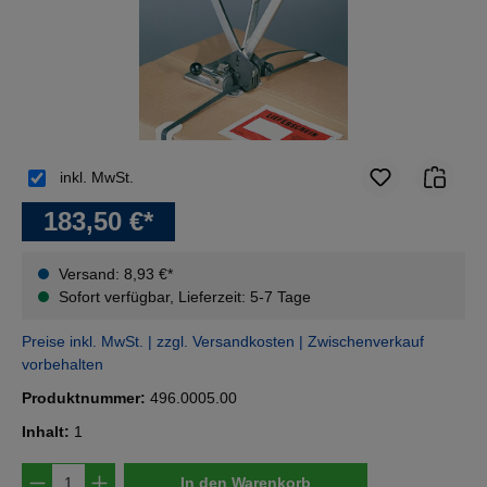
inkl. MwSt.
183,50 €*
Versand: 8,93 €*
Sofort verfügbar, Lieferzeit: 5-7 Tage
Preise inkl. MwSt. | zzgl. Versandkosten | Zwischenverkauf
vorbehalten
Produktnummer:
496.0005.00
Inhalt:
1
Produkt Anzahl: Gib den gewünschten Wert e
In den Warenkorb