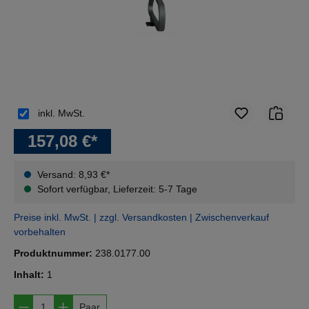
inkl. MwSt.
157,08 €*
Versand: 8,93 €*
Sofort verfügbar, Lieferzeit: 5-7 Tage
Preise inkl. MwSt. | zzgl. Versandkosten | Zwischenverkauf
vorbehalten
Produktnummer:
238.0177.00
Inhalt:
1
Produkt Anzahl: Gib den gewünschten Wert e
Paar