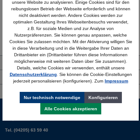
Schnelle Lieferung
Topmarken
unsere Website zu analysieren. Einige Cookies sind für den
Bundesweit
Faire Preise
reibungslosen Betrieb der Webseite erforderlich und können
nicht deaktiviert werden. Andere Cookies werden zur
optimalen Gestaltung Ihres Webseitenbesuchs verwendet,
z.B. für soziale Medien und zur Analyse von
Nutzerpräferenzen. Sie können genau anpassen, welche
Erfahrung
Kostenlose Beratung
Cookies Sie zulassen möchten. Mit der Aktivierung willigen Sie
Bewährt seit 1958
(04205) 635940
in diese Verarbeitung und in die Weitergabe Ihrer Daten an
Drittanbieter ein (Drittanbieter führen diese Informationen
möglicherweise mit weiteren Daten über Sie zusammen).
Über uns
Details, welche Cookies wir verwenden, enthält unsere
Datenschutzerklärung
. Sie können die Cookie-Einstellungen
Shop Service
jederzeit personalisieren (konfigurieren). Zum
Impressum
Informationen
Nur technisch notwendige
Konfigurieren
Service-Hotline
Alle Cookies akzeptieren
Sie planen ein neues Büro? Wir helfen Ihnen kostenlos dabei.
Tel. (04205) 63 59 40