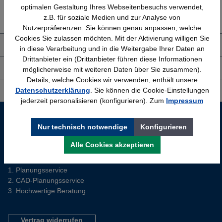
Erfahrung
Kostenlose Beratung
optimalen Gestaltung Ihres Webseitenbesuchs verwendet,
Bewährt seit 1958
(04205) 635940
z.B. für soziale Medien und zur Analyse von
Nutzerpräferenzen. Sie können genau anpassen, welche
Cookies Sie zulassen möchten. Mit der Aktivierung willigen Sie
Über uns
in diese Verarbeitung und in die Weitergabe Ihrer Daten an
Drittanbieter ein (Drittanbieter führen diese Informationen
Shop Service
möglicherweise mit weiteren Daten über Sie zusammen).
Details, welche Cookies wir verwenden, enthält unsere
Datenschutzerklärung
. Sie können die Cookie-Einstellungen
Informationen
jederzeit personalisieren (konfigurieren). Zum
Impressum
Service-Hotline
Nur technisch notwendige
Konfigurieren
Sie planen ein neues Büro? Wir helfen Ihnen kostenlos dabei.
Alle Cookies akzeptieren
Tel. (04205) 63 59 40
Planungsservice
CAD-Planungsservice
Hochwertige Beratung
Vertrag widerrufen