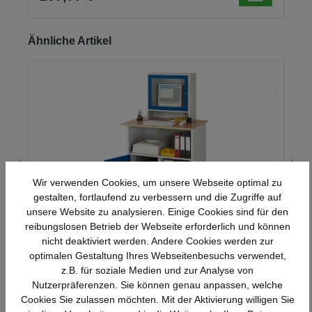
Produktgalerie überspringen
Ähnliche Artikel
Wir verwenden Cookies, um unsere Webseite optimal zu
gestalten, fortlaufend zu verbessern und die Zugriffe auf
unsere Website zu analysieren. Einige Cookies sind für den
reibungslosen Betrieb der Webseite erforderlich und können
Rau Computer-Tisch mit Monitorgehäuse –
nicht deaktiviert werden. Andere Cookies werden zur
B1100xT800xH1810mm,stationär
optimalen Gestaltung Ihres Webseitenbesuchs verwendet,
z.B. für soziale Medien und zur Analyse von
1.295,91 €*
Nutzerpräferenzen. Sie können genau anpassen, welche
Cookies Sie zulassen möchten. Mit der Aktivierung willigen Sie