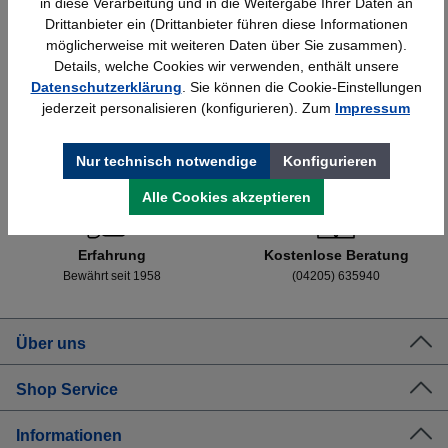
in diese Verarbeitung und in die Weitergabe Ihrer Daten an
Drittanbieter ein (Drittanbieter führen diese Informationen
möglicherweise mit weiteren Daten über Sie zusammen).
Details, welche Cookies wir verwenden, enthält unsere
Datenschutzerklärung
. Sie können die Cookie-Einstellungen
jederzeit personalisieren (konfigurieren). Zum
Impressum
Schnelle Lieferung
Topmarken
Nur technisch notwendige
Konfigurieren
Bundesweit
Faire Preise
Alle Cookies akzeptieren
Erfahrung
Kostenlose Beratung
Bewährt seit 1958
(04205) 635940
Über uns
Shop Service
Informationen