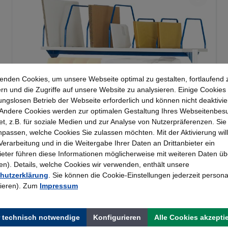
enden Cookies, um unsere Webseite optimal zu gestalten, fortlaufend 
rn und die Zugriffe auf unsere Website zu analysieren. Einige Cookies 
ungslosen Betrieb der Webseite erforderlich und können nicht deaktivie
Rau Kartonagenmagazin 600mm Tiefe für
Andere Cookies werden zur optimalen Gestaltung Ihres Webseitenbes
1200mm Systemfeld
t, z.B. für soziale Medien und zur Analyse von Nutzerpräferenzen. Si
passen, welche Cookies Sie zulassen möchten. Mit der Aktivierung will
 Verarbeitung und in die Weitergabe Ihrer Daten an Drittanbieter ein
321,30 €*
bieter führen diese Informationen möglicherweise mit weiteren Daten üb
). Details, welche Cookies wir verwenden, enthält unsere
hutzerklärung
. Sie können die Cookie-Einstellungen jederzeit persona
rieren). Zum
Impressum
 technisch notwendige
Konfigurieren
Alle Cookies akzepti