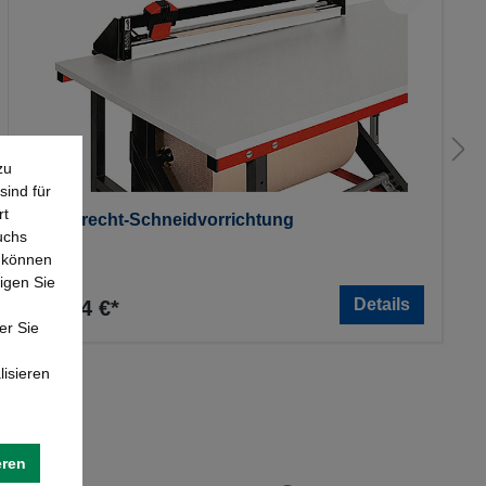
zu
sind für
rt
Waagerecht-Schneidvorrichtung
uchs
e können
igen Sie
Details
506,94 €*
er Sie
lisieren
eren