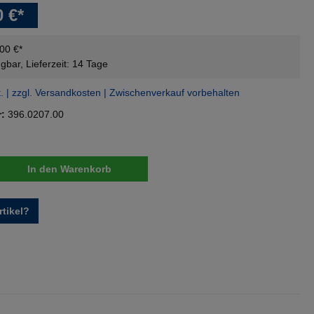
0 €*
,00 €*
gbar, Lieferzeit: 14 Tage
t. | zzgl. Versandkosten | Zwischenverkauf vorbehalten
r:
396.0207.00
nzahl: Gib den gewünschten Wert ein oder 
In den Warenkorb
tikel?