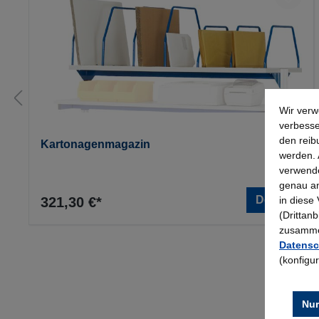
Wir verw
verbesse
den reib
Kartonagenmagazin
werden. 
verwende
genau an
Details
in diese
321,30 €*
(Drittan
zusammen
Datensc
(konfigu
Nur