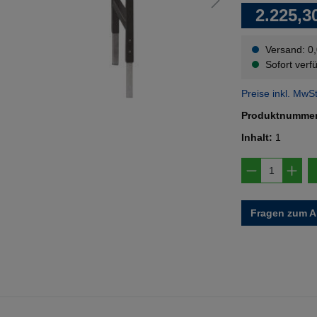
2.225,3
Versand: 0
Sofort verfü
Preise inkl. MwS
Produktnumme
Inhalt:
1
Produkt A
Fragen zum Ar