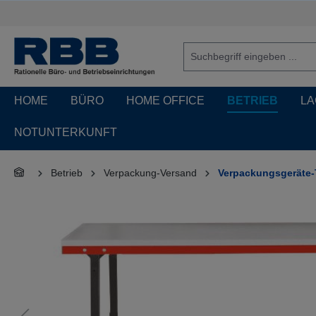
springen
Zur Hauptnavigation springen
HOME
BÜRO
HOME OFFICE
BETRIEB
LA
NOTUNTERKUNFT
Betrieb
Verpackung-Versand
Verpackungsgeräte-
Bildergalerie überspringen