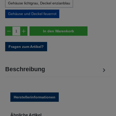
Gehäuse lichtgrau, Deckel enzianblau
Gehäuse und Deckel feuerrot
Produkt Anzahl: Gib den gewünschten Wert e
In den Warenkorb
Fragen zum Artikel?
Beschreibung
Herstellerinformationen
Produktgalerie überspringen
Ähnliche Artikel