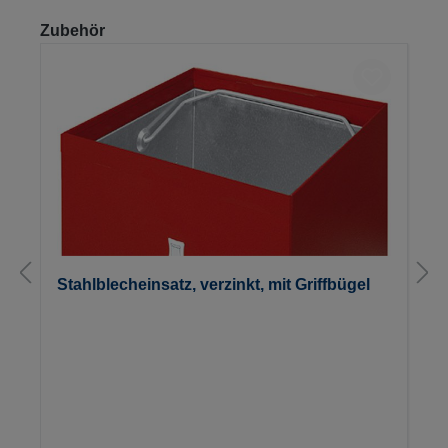
Produktgalerie überspringen
Zubehör
Stahlblecheinsatz, verzinkt, mit Griffbügel