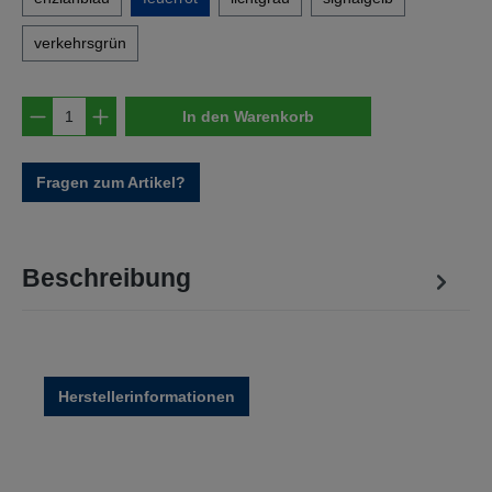
verkehrsgrün
Produkt Anzahl: Gib den gewünschten Wert e
In den Warenkorb
Fragen zum Artikel?
Beschreibung
Herstellerinformationen