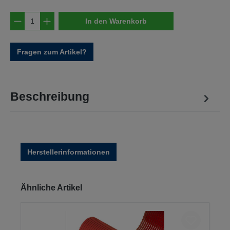
Produkt Anzahl: Gib den gewünschten Wert e
In den Warenkorb
Fragen zum Artikel?
Beschreibung
Herstellerinformationen
Produktgalerie überspringen
Ähnliche Artikel