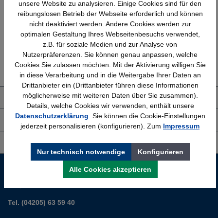
Schnelle Lieferung
Topmarken
unsere Website zu analysieren. Einige Cookies sind für den
Bundesweit
Faire Preise
reibungslosen Betrieb der Webseite erforderlich und können
nicht deaktiviert werden. Andere Cookies werden zur
optimalen Gestaltung Ihres Webseitenbesuchs verwendet,
z.B. für soziale Medien und zur Analyse von
Nutzerpräferenzen. Sie können genau anpassen, welche
Erfahrung
Kostenlose Beratung
Cookies Sie zulassen möchten. Mit der Aktivierung willigen Sie
Bewährt seit 1958
(04205) 635940
in diese Verarbeitung und in die Weitergabe Ihrer Daten an
Drittanbieter ein (Drittanbieter führen diese Informationen
möglicherweise mit weiteren Daten über Sie zusammen).
Über uns
Details, welche Cookies wir verwenden, enthält unsere
Datenschutzerklärung
. Sie können die Cookie-Einstellungen
Shop Service
jederzeit personalisieren (konfigurieren). Zum
Impressum
Informationen
Nur technisch notwendige
Konfigurieren
Service-Hotline
Alle Cookies akzeptieren
Sie planen ein neues Büro? Wir helfen Ihnen kostenlos dabei.
Tel. (04205) 63 59 40