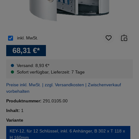
inkl. MwSt.
68,31 €*
Versand: 8,93 €*
Sofort verfügbar, Lieferzeit: 7 Tage
Preise inkl. MwSt. | zzgl. Versandkosten | Zwischenverkauf
vorbehalten
Produktnummer:
291.0105.00
Inhalt:
1
auswählen
Variante
KEY-12, für 12 Schlüssel, inkl. 6 Anhänger, B 302 x T 118 x
H 160mm