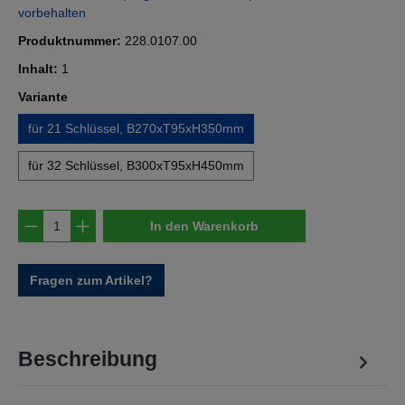
vorbehalten
Produktnummer:
228.0107.00
Inhalt:
1
auswählen
Variante
für 21 Schlüssel, B270xT95xH350mm
für 32 Schlüssel, B300xT95xH450mm
Produkt Anzahl: Gib den gewünschten Wert e
In den Warenkorb
Fragen zum Artikel?
Beschreibung