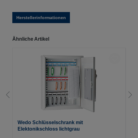
Herstellerinformationen
Produktgalerie überspringen
Ähnliche Artikel
Wedo Schlüsselschrank mit
Elektonikschloss lichtgrau