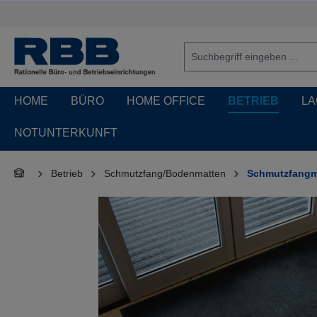
springen
Zur Hauptnavigation springen
HOME
BÜRO
HOME OFFICE
BETRIEB
LA
NOTUNTERKUNFT
Betrieb
Schmutzfang/Bodenmatten
Schmutzfangm
Bildergalerie überspringen