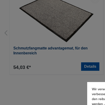
Schmutzfangmatte advantagemat, für den
Innenbereich
Details
54,03 €*
Wir verw
verbesse
den reib
werden. 