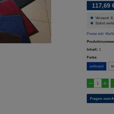
117,69 
Versand: 8
Sofort verfü
Preise inkl. MwS
Produktnumme
Inhalt:
1
auswähl
Farbe
anthrazit
b
Produkt A
Fragen zum Ar