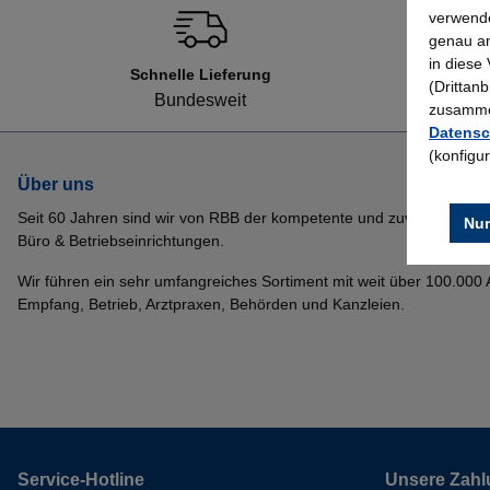
verwende
genau an
in diese
Schnelle Lieferung
(Drittan
Bundesweit
zusammen
Datensc
(konfigu
Über uns
Seit 60 Jahren sind wir von RBB der kompetente und zuverlässige P
Nur
Büro & Betriebseinrichtungen.
Wir führen ein sehr umfangreiches Sortiment mit weit über 100.000 Ar
Empfang, Betrieb, Arztpraxen, Behörden und Kanzleien.
Service-Hotline
Unsere Zahl