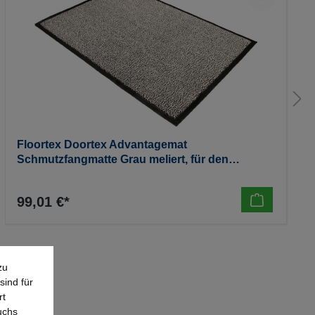
Floortex Doortex Advantagemat
Schmutzfangmatte Grau meliert, für den
Innenbereich, rechteckig - 900 x 03000 mm
99,01 €*
zu
sind für
rt
uchs