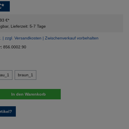
€*
,93 €*
gbar, Lieferzeit: 5-7 Tage
t. | zzgl. Versandkosten | Zwischenverkauf vorbehalten
r:
856.0002.90
en
lau_1
braun_1
nzahl: Gib den gewünschten Wert ein oder 
In den Warenkorb
tikel?