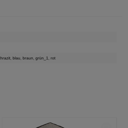
thrazit
, blau
, braun
, grün_1
, rot