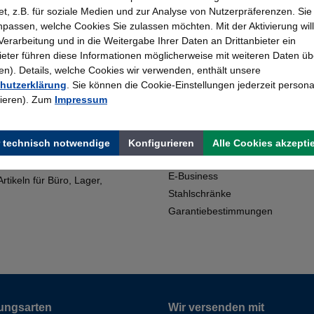
t, z.B. für soziale Medien und zur Analyse von Nutzerpräferenzen. Si
passen, welche Cookies Sie zulassen möchten. Mit der Aktivierung will
 Verarbeitung und in die Weitergabe Ihrer Daten an Drittanbieter ein
Topmarken
Erfahrung
bieter führen diese Informationen möglicherweise mit weiteren Daten üb
Faire Preise
Bewährt seit 195
). Details, welche Cookies wir verwenden, enthält unsere
hutzerklärung
. Sie können die Cookie-Einstellungen jederzeit persona
rieren). Zum
Impressum
Shop Service
artner für den Kauf von
Kontakt
 technisch notwendige
Konfigurieren
Alle Cookies akzepti
Downloads
E-Business
tikeln für Büro, Lager,
Stahlschränke
Garantiebestimmungen
ungsarten
Wir versenden mit