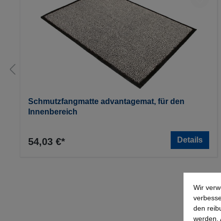
Schmutzfangmatte advantagemat, für den
Innenbereich
Details
54,03 €*
Wir verw
verbesse
den reib
werden. 