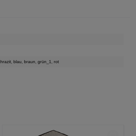
thrazit
, blau
, braun
, grün_1
, rot