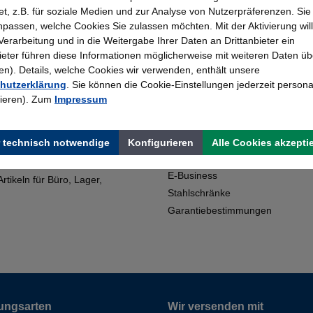
t, z.B. für soziale Medien und zur Analyse von Nutzerpräferenzen. Si
passen, welche Cookies Sie zulassen möchten. Mit der Aktivierung will
 Verarbeitung und in die Weitergabe Ihrer Daten an Drittanbieter ein
Topmarken
Erfahrung
bieter führen diese Informationen möglicherweise mit weiteren Daten üb
Faire Preise
Bewährt seit 195
). Details, welche Cookies wir verwenden, enthält unsere
hutzerklärung
. Sie können die Cookie-Einstellungen jederzeit persona
rieren). Zum
Impressum
Shop Service
artner für den Kauf von
Kontakt
 technisch notwendige
Konfigurieren
Alle Cookies akzepti
Downloads
E-Business
tikeln für Büro, Lager,
Stahlschränke
Garantiebestimmungen
ungsarten
Wir versenden mit