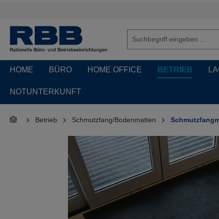
springen
Zur Hauptnavigation springen
HOME
BÜRO
HOME OFFICE
BETRIEB
LA
NOTUNTERKUNFT
Betrieb
Schmutzfang/Bodenmatten
Schmutzfangm
Bildergalerie überspringen