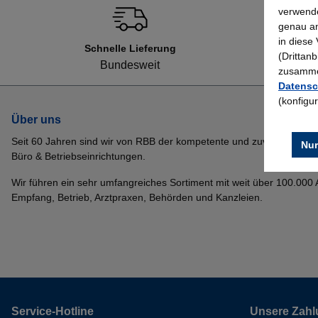
verwende
genau an
in diese
Schnelle Lieferung
(Drittan
Bundesweit
zusammen
Datensc
(konfigu
Über uns
Seit 60 Jahren sind wir von RBB der kompetente und zuverlässige P
Nur
Büro & Betriebseinrichtungen.
Wir führen ein sehr umfangreiches Sortiment mit weit über 100.000 Ar
Empfang, Betrieb, Arztpraxen, Behörden und Kanzleien.
Service-Hotline
Unsere Zahl