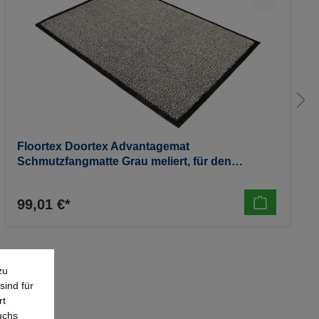
Floortex Doortex Advantagemat
Schmutzfangmatte Grau meliert, für den
Innenbereich, rechteckig - 900 x 03000 mm
99,01 €*
zu
sind für
rt
uchs