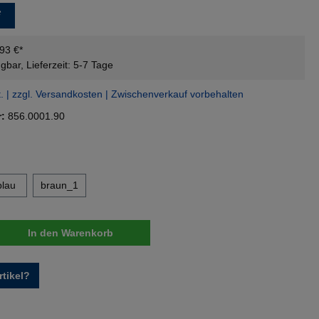
*
,93 €*
gbar, Lieferzeit: 5-7 Tage
t. | zzgl. Versandkosten | Zwischenverkauf vorbehalten
r:
856.0001.90
en
blau
braun_1
nzahl: Gib den gewünschten Wert ein oder 
In den Warenkorb
tikel?