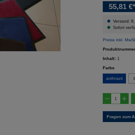
55,81 €
Versand: 8
Sofort verfü
Preise inkl. MwS
Produktnumme
Inhalt:
1
auswähl
Farbe
anthrazit
Produkt A
Fragen zum Ar