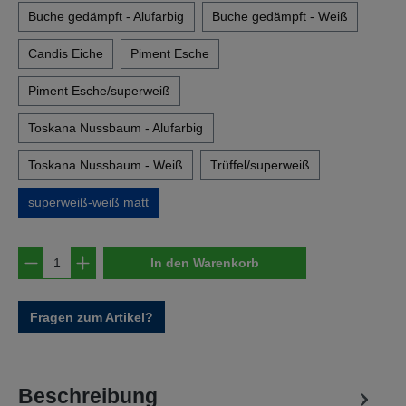
Buche gedämpft - Alufarbig
Buche gedämpft - Weiß
Candis Eiche
Piment Esche
Piment Esche/superweiß
Toskana Nussbaum - Alufarbig
Toskana Nussbaum - Weiß
Trüffel/superweiß
superweiß-weiß matt
Produkt Anzahl: Gib den gewünschten Wert e
In den Warenkorb
Fragen zum Artikel?
Beschreibung