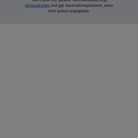
*Alle Preise inkl. gesetzl. Mehrwertsteuer zzgl.
Versandkosten
und ggf. Nachnahmegebühren, wenn
nicht anders angegeben.