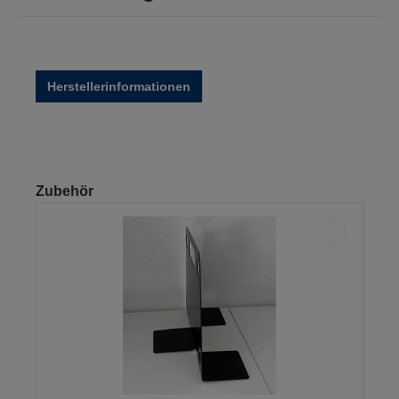
Herstellerinformationen
Produktgalerie überspringen
Zubehör