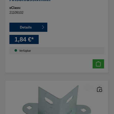
eClass:
21109102
Details
1,84 €*
Verfügbar