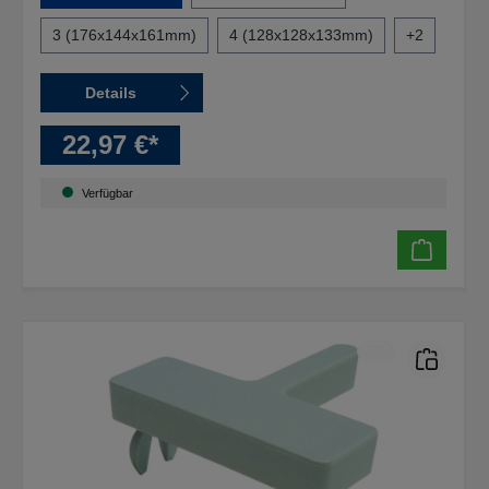
3 (176x144x161mm)
4 (128x128x133mm)
+
2
Details
22,97 €*
Verfügbar