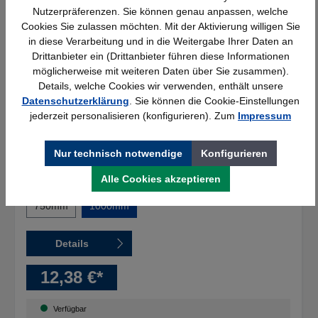
Nutzerpräferenzen. Sie können genau anpassen, welche
Cookies Sie zulassen möchten. Mit der Aktivierung willigen Sie
Kerkmann Überbrückung 1000mm
in diese Verarbeitung und in die Weitergabe Ihrer Daten an
breit, lichtgrau, Serie K 70-BV
Drittanbieter ein (Drittanbieter führen diese Informationen
möglicherweise mit weiteren Daten über Sie zusammen).
Breite:
Details, welche Cookies wir verwenden, enthält unsere
1000mm
Datenschutzerklärung
. Sie können die Cookie-Einstellungen
Farbe:
lichtgrau
jederzeit personalisieren (konfigurieren). Zum
Impressum
eClass:
24310890
Nur technisch notwendige
Konfigurieren
Alle Cookies akzeptieren
Breite
750mm
1000mm
Details
12,38 €*
Verfügbar