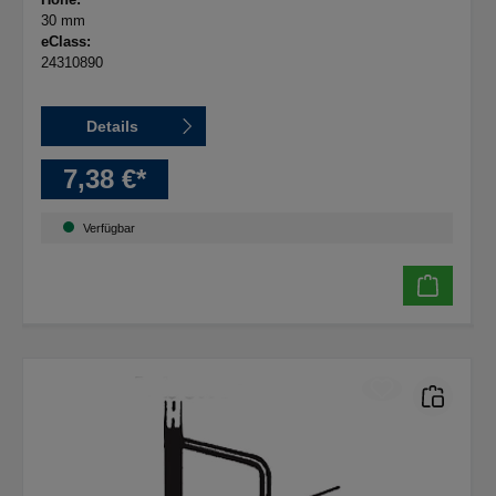
30 mm
eClass:
24310890
Details
7,38 €*
Verfügbar