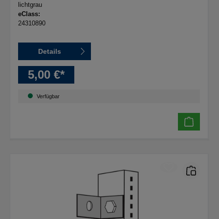
lichtgrau
eClass:
24310890
Details
5,00 €*
Verfügbar