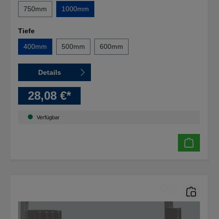
750mm
1000mm
Tiefe
400mm
500mm
600mm
Details
28,08 €*
Verfügbar