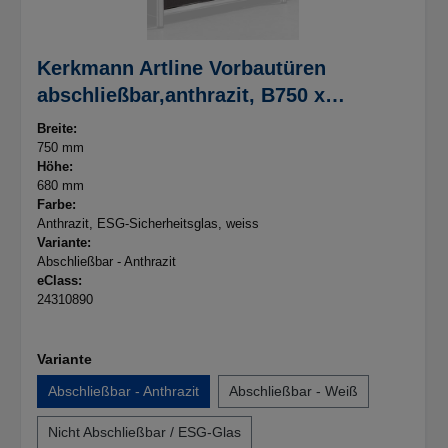
Kerkmann Artline Vorbautüren
abschließbar,anthrazit, B750 x
H680mm, (kartonverpackt), 7,2 kg
Breite:
750 mm
Höhe:
680 mm
Farbe:
Anthrazit
, ESG-Sicherheitsglas
, weiss
Variante:
Abschließbar - Anthrazit
eClass:
24310890
Variante
Abschließbar - Anthrazit
Abschließbar - Weiß
Nicht Abschließbar / ESG-Glas