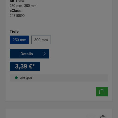
für Tiefe:
250 mm
, 300 mm
eClass:
24310890
Tiefe
250 mm
300 mm
Details
3,39 €*
Verfügbar