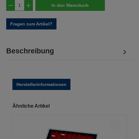
Produkt Anzahl: Gib den gewünschten Wert e
In den Warenkorb
Fragen zum Artikel?
Beschreibung
Herstellerinformationen
Produktgalerie überspringen
Ähnliche Artikel