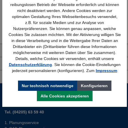
reibungslosen Betrieb der Webseite erforderlich und können
nicht deaktiviert werden. Andere Cookies werden zur
optimalen Gestaltung Ihres Webseitenbesuchs verwendet,
z.B. für soziale Medien und zur Analyse von
Erfahrung
Kostenlose Beratung
Nutzerpräferenzen. Sie können genau anpassen, welche
Bewährt seit 1958
(04205) 635940
Cookies Sie zulassen möchten. Mit der Aktivierung willigen Sie
in diese Verarbeitung und in die Weitergabe Ihrer Daten an
Drittanbieter ein (Drittanbieter führen diese Informationen
Über uns
möglicherweise mit weiteren Daten über Sie zusammen).
Details, welche Cookies wir verwenden, enthält unsere
Shop Service
Datenschutzerklärung
. Sie können die Cookie-Einstellungen
jederzeit personalisieren (konfigurieren). Zum
Impressum
Informationen
Nur technisch notwendige
Konfigurieren
Service-Hotline
Alle Cookies akzeptieren
Sie planen ein neues Büro? Wir helfen Ihnen kostenlos dabei.
Tel. (04205) 63 59 40
Planungsservice