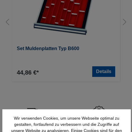
Set Muldenplatten Typ B600
Details
44,86 €*
Wir verwenden Cookies, um unsere Webseite optimal zu
gestalten, fortlaufend zu verbessern und die Zugriffe auf
Schnelle Lieferung
Topmarken
unsere Website zu analysieren. Einige Cookies sind für den
Bundesweit
Faire Preise