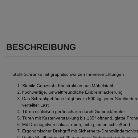
BESCHREIBUNG
Stahl-Schränke mit graphitschwarzen Inneneinrichtungen
Stabile Ganzstahl-Konstruktion aus Möbelstahl
hochwertige, umweltfreundliche Einbrennlackierung
Das Schrankgehäuse trägt bis zu 500 kg, jeder Stahlboden 
verteilter Last
Türen schließen geräuscharm durch Gummidämpfer
Türen mit Kastenverstärkung bis 135° öffnend, glatte Fron
Mit Dreiriegelverschluss: oben, mittig, unten schließend
Ergonomischer Drehgriff mit Sicherheits-Drehzylinderschlo
Glatte Stahlböden mit 25 mm hoher Sicherheitskantung, je