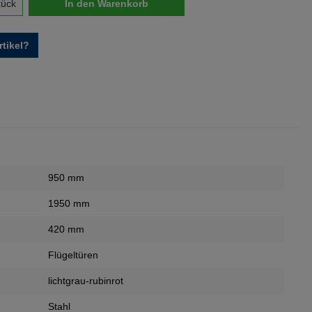
nzahl: Gib den gewünschten Wert ein oder 
tück
In den Warenkorb
tikel?
950 mm
1950 mm
420 mm
Flügeltüren
lichtgrau-rubinrot
Stahl