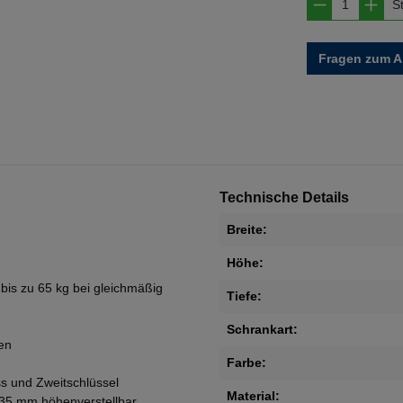
Produkt A
S
Fragen zum Ar
Technische Details
Breite:
Höhe:
bis zu 65 kg bei gleichmäßig
Tiefe:
Schrankart:
ten
Farbe:
ss und Zweitschlüssel
Material:
 35 mm höhenverstellbar