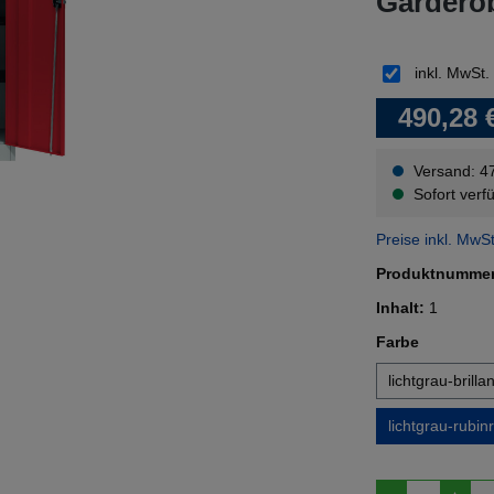
Garderob
inkl. MwSt.
490,28 
Versand: 4
Sofort verfü
Preise inkl. MwS
Produktnumme
Inhalt:
1
auswähl
Farbe
lichtgrau-brilla
lichtgrau-rubinr