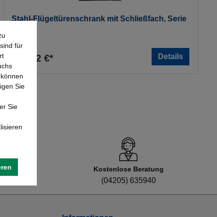
Stahl-Flügeltürenschrank mit Schließfach, Serie
950
zu
sind für
rt
Details
568,82 €*
uchs
e können
igen Sie
er Sie
lisieren
eren
Kostenlose Beratung
8
(04205) 635940