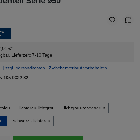
enteil Serie 950
€*
7,01 €*
gbar, Lieferzeit: 7-10 Tage
t. | zzgl. Versandkosten | Zwischenverkauf vorbehalten
r:
105.0022.32
en
ntblau
lichtgrau-lichtgrau
lichtgrau-resedagrün
ot
schwarz - lichtgrau