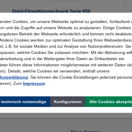
Stahl-Flügeltürenschrank Serie 950
enden Cookies, um unsere Webseite optimal zu gestalten, fortlaufend 
rn und die Zugriffe auf unsere Website zu analysieren. Einige Cookies 
ungslosen Betrieb der Webseite erforderlich und können nicht deaktivie
446,25 €*
Andere Cookies werden zur optimalen Gestaltung Ihres Webseitenbes
t, z.B. für soziale Medien und zur Analyse von Nutzerpräferenzen. Si
passen, welche Cookies Sie zulassen möchten. Mit der Aktivierung will
 Verarbeitung und in die Weitergabe Ihrer Daten an Drittanbieter ein
bieter führen diese Informationen möglicherweise mit weiteren Daten üb
). Details, welche Cookies wir verwenden, enthält unsere
hutzerklärung
. Sie können die Cookie-Einstellungen jederzeit persona
rieren). Zum
Impressum
 technisch notwendige
Konfigurieren
Alle Cookies akzepti
Topmarken
Erfahrung
Faire Preise
Bewährt seit 195