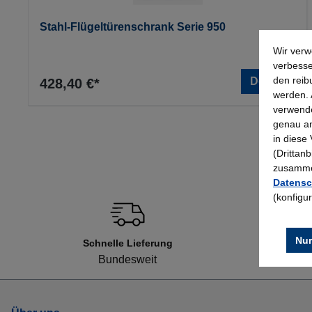
Stahl-Flügeltürenschrank Serie 950
Wir verw
verbesse
den reib
Details
428,40 €*
werden. 
verwende
genau an
in diese
(Drittan
zusammen
Datensc
(konfigu
Nur
Schnelle Lieferung
Bundesweit