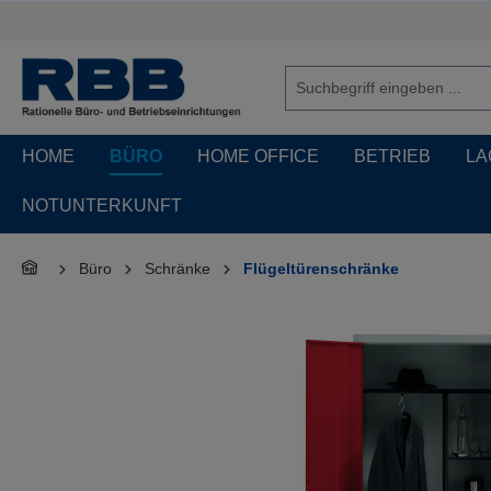
springen
Zur Hauptnavigation springen
HOME
BÜRO
HOME OFFICE
BETRIEB
LA
NOTUNTERKUNFT
Büro
Schränke
Flügeltürenschränke
Bildergalerie überspringen