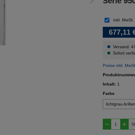
Serie 95
inkl. MwSt.
677,11 
Versand: 4
Sofort verfü
Preise inkl. MwS
Produktnumme
Inhalt:
1
auswähl
Farbe
lichtgrau-brilla
Produkt A
S