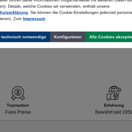
). Details, welche Cookies wir verwenden, enthält unsere
hutzerklärung
. Sie können die Cookie-Einstellungen jederzeit persona
Stahl-Flügeltürenschrank Serie 950
rieren). Zum
Impressum
 technisch notwendige
Konfigurieren
Alle Cookies akzepti
446,25 €*
Topmarken
Erfahrung
Faire Preise
Bewährt seit 195