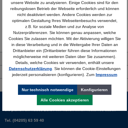
Schnelle Lieferung
Topmarken
unsere Website zu analysieren. Einige Cookies sind für den
Bundesweit
Faire Preise
reibungslosen Betrieb der Webseite erforderlich und können
nicht deaktiviert werden. Andere Cookies werden zur
optimalen Gestaltung Ihres Webseitenbesuchs verwendet,
z.B. für soziale Medien und zur Analyse von
Nutzerpräferenzen. Sie können genau anpassen, welche
Erfahrung
Kostenlose Beratung
Cookies Sie zulassen möchten. Mit der Aktivierung willigen Sie
Bewährt seit 1958
(04205) 635940
in diese Verarbeitung und in die Weitergabe Ihrer Daten an
Drittanbieter ein (Drittanbieter führen diese Informationen
möglicherweise mit weiteren Daten über Sie zusammen).
Über uns
Details, welche Cookies wir verwenden, enthält unsere
Datenschutzerklärung
. Sie können die Cookie-Einstellungen
Shop Service
jederzeit personalisieren (konfigurieren). Zum
Impressum
Informationen
Nur technisch notwendige
Konfigurieren
Service-Hotline
Alle Cookies akzeptieren
Sie planen ein neues Büro? Wir helfen Ihnen kostenlos dabei.
Tel. (04205) 63 59 40