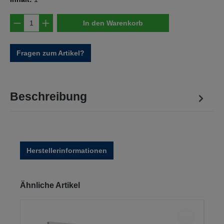
Produkt Anzahl: Gib den gewünschten Wert e
In den Warenkorb
Fragen zum Artikel?
Beschreibung
Herstellerinformationen
Produktgalerie überspringen
Ähnliche Artikel