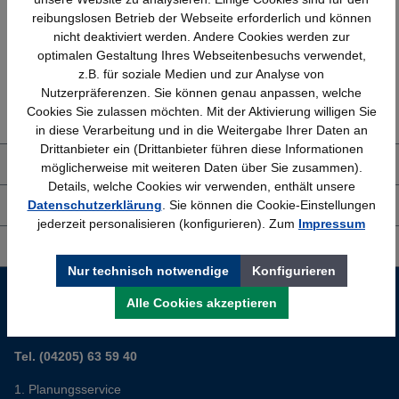
Bundesweit
Faire Preise
reibungslosen Betrieb der Webseite erforderlich und können
nicht deaktiviert werden. Andere Cookies werden zur
optimalen Gestaltung Ihres Webseitenbesuchs verwendet,
z.B. für soziale Medien und zur Analyse von
Erfahrung
Kostenlose Beratung
Nutzerpräferenzen. Sie können genau anpassen, welche
Bewährt seit 1958
(04205) 635940
Cookies Sie zulassen möchten. Mit der Aktivierung willigen Sie
in diese Verarbeitung und in die Weitergabe Ihrer Daten an
Drittanbieter ein (Drittanbieter führen diese Informationen
Über uns
möglicherweise mit weiteren Daten über Sie zusammen).
Details, welche Cookies wir verwenden, enthält unsere
Datenschutzerklärung
. Sie können die Cookie-Einstellungen
Shop Service
jederzeit personalisieren (konfigurieren). Zum
Impressum
Informationen
Nur technisch notwendige
Konfigurieren
Service-Hotline
Alle Cookies akzeptieren
Sie planen ein neues Büro? Wir helfen Ihnen kostenlos dabei.
Tel. (04205) 63 59 40
Planungsservice