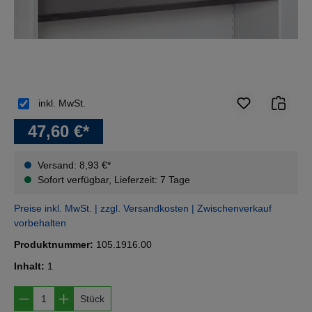
inkl. MwSt.
47,60 €*
Versand: 8,93 €*
Sofort verfügbar, Lieferzeit: 7 Tage
Preise inkl. MwSt. | zzgl. Versandkosten | Zwischenverkauf
vorbehalten
Produktnummer:
105.1916.00
Inhalt:
1
Produkt Anzahl: Gib den gewünschten Wert e
Stück