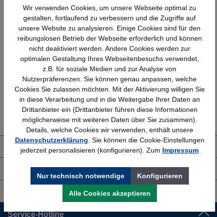
Wir verwenden Cookies, um unsere Webseite optimal zu
gestalten, fortlaufend zu verbessern und die Zugriffe auf
unsere Website zu analysieren. Einige Cookies sind für den
reibungslosen Betrieb der Webseite erforderlich und können
nicht deaktiviert werden. Andere Cookies werden zur
Schnelle Lieferung
Topmarken
optimalen Gestaltung Ihres Webseitenbesuchs verwendet,
Bundesweit
Faire Preise
z.B. für soziale Medien und zur Analyse von
Nutzerpräferenzen. Sie können genau anpassen, welche
Cookies Sie zulassen möchten. Mit der Aktivierung willigen Sie
in diese Verarbeitung und in die Weitergabe Ihrer Daten an
Erfahrung
Kostenlose Beratung
Drittanbieter ein (Drittanbieter führen diese Informationen
Bewährt seit 1958
(04205) 635940
möglicherweise mit weiteren Daten über Sie zusammen).
Details, welche Cookies wir verwenden, enthält unsere
Datenschutzerklärung
. Sie können die Cookie-Einstellungen
Über uns
jederzeit personalisieren (konfigurieren). Zum
Impressum
Shop Service
Nur technisch notwendige
Konfigurieren
Informationen
Alle Cookies akzeptieren
Service-Hotline