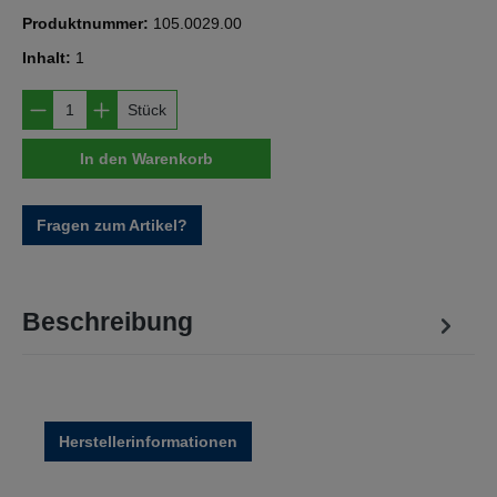
Produktnummer:
105.0029.00
Inhalt:
1
Produkt Anzahl: Gib den gewünschten Wert e
Stück
In den Warenkorb
Fragen zum Artikel?
Beschreibung
Herstellerinformationen