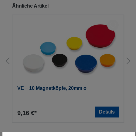
Produktgalerie überspringen
Ähnliche Artikel
VE = 10 Magnetköpfe, 20mm ø
Details
9,16 €*