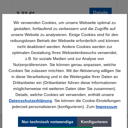
Details
3,33 €*
Wir verwenden Cookies, um unsere Webseite optimal zu
gestalten, fortlaufend zu verbessern und die Zugriffe auf
unsere Website zu analysieren. Einige Cookies sind für den
reibungslosen Betrieb der Webseite erforderlich und können
nicht deaktiviert werden. Andere Cookies werden zur
optimalen Gestaltung Ihres Webseitenbesuchs verwendet,
z.B. für soziale Medien und zur Analyse von
Nutzerpräferenzen. Sie können genau anpassen, welche
Schnelle Lieferung
Topmarken
Cookies Sie zulassen möchten. Mit der Aktivierung willigen Sie
Bundesweit
Faire Preise
in diese Verarbeitung und in die Weitergabe Ihrer Daten an
Drittanbieter ein (Drittanbieter führen diese Informationen
möglicherweise mit weiteren Daten über Sie zusammen).
Details, welche Cookies wir verwenden, enthält unsere
Erfahrung
Kostenlose Beratung
Datenschutzerklärung
. Sie können die Cookie-Einstellungen
Bewährt seit 1958
(04205) 635940
jederzeit personalisieren (konfigurieren). Zum
Impressum
Nur technisch notwendige
Konfigurieren
Über uns