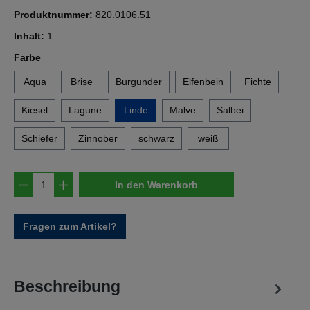
Produktnummer:
820.0106.51
Inhalt:
1
auswählen
Farbe
Aqua
Brise
Burgunder
Elfenbein
Fichte
Kiesel
Lagune
Linde
Malve
Salbei
Schiefer
Zinnober
schwarz
weiß
Produkt Anzahl: Gib den gewünschten Wert e
In den Warenkorb
Fragen zum Artikel?
Beschreibung