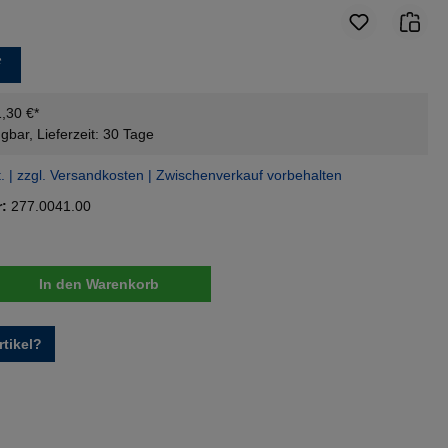
*
1,30 €*
gbar, Lieferzeit: 30 Tage
t. | zzgl. Versandkosten | Zwischenverkauf vorbehalten
r:
277.0041.00
nzahl: Gib den gewünschten Wert ein oder 
In den Warenkorb
tikel?