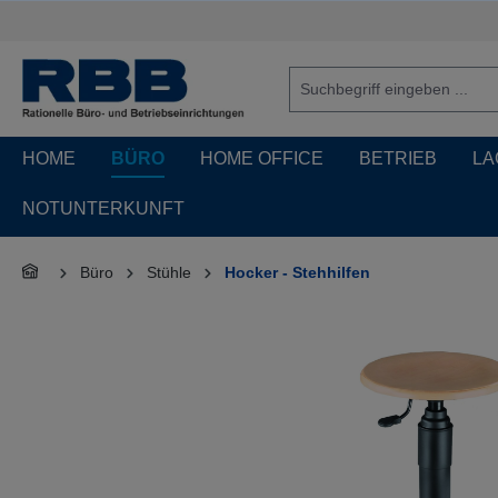
springen
Zur Hauptnavigation springen
HOME
BÜRO
HOME OFFICE
BETRIEB
LA
NOTUNTERKUNFT
Büro
Stühle
Hocker - Stehhilfen
Bildergalerie überspringen