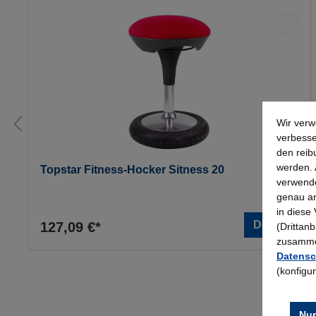
Wir verw
verbesse
den reib
werden. 
Topstar Fitness-Hocker Sitness 20
verwende
genau an
in diese
Details
127,09 €*
(Drittan
zusammen
Datensc
(konfigu
Nur