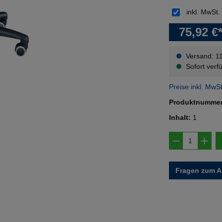
inkl. MwSt.
75,92 €
Versand: 1
Sofort verfü
Preise inkl. MwS
Produktnumme
Inhalt:
1
Produkt A
Fragen zum Ar