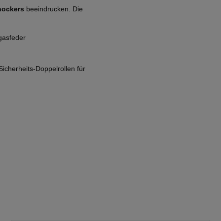
hockers
beeindrucken. Die
sgasfeder
icherheits-Doppelrollen für