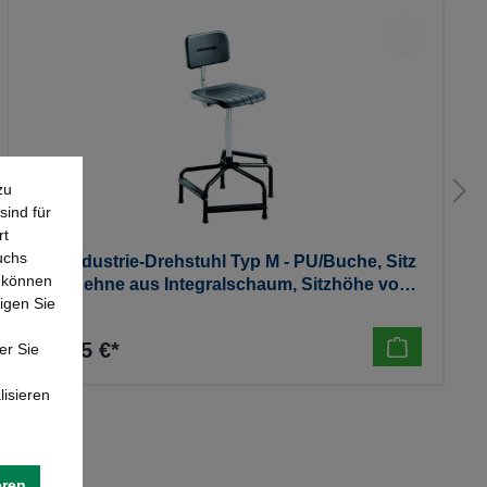
zu
sind für
rt
uchs
Lotz Industrie-Drehstuhl Typ M - PU/Buche, Sitz
e können
+ /Rü.Lehne aus Integralschaum, Sitzhöhe von
igen Sie
480 - bis 880 mm
374,85 €*
er Sie
lisieren
eren