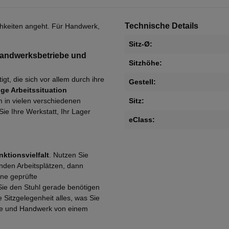
Technische Details
ichkeiten angeht. Für Handwerk,
Sitz-Ø:
Handwerksbetriebe und
Sitzhöhe:
t, die sich vor allem durch ihre
Gestell:
ge Arbeitssituation
m in vielen verschiedenen
Sitz:
Sie Ihre Werkstatt, Ihr Lager
eClass:
ktionsvielfalt
. Nutzen Sie
nden Arbeitsplätzen, dann
ine geprüfte
e Sie den Stuhl gerade benötigen
e Sitzgelegenheit alles, was Sie
ie und Handwerk von einem