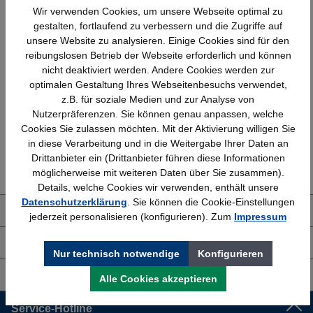
Wir verwenden Cookies, um unsere Webseite optimal zu
gestalten, fortlaufend zu verbessern und die Zugriffe auf
unsere Website zu analysieren. Einige Cookies sind für den
reibungslosen Betrieb der Webseite erforderlich und können
nicht deaktiviert werden. Andere Cookies werden zur
Schnelle Lieferung
Topmarken
optimalen Gestaltung Ihres Webseitenbesuchs verwendet,
Bundesweit
Faire Preise
z.B. für soziale Medien und zur Analyse von
Nutzerpräferenzen. Sie können genau anpassen, welche
Cookies Sie zulassen möchten. Mit der Aktivierung willigen Sie
in diese Verarbeitung und in die Weitergabe Ihrer Daten an
Erfahrung
Kostenlose Beratung
Drittanbieter ein (Drittanbieter führen diese Informationen
Bewährt seit 1958
(04205) 635940
möglicherweise mit weiteren Daten über Sie zusammen).
Details, welche Cookies wir verwenden, enthält unsere
Datenschutzerklärung
. Sie können die Cookie-Einstellungen
Über uns
jederzeit personalisieren (konfigurieren). Zum
Impressum
Shop Service
Nur technisch notwendige
Konfigurieren
Informationen
Alle Cookies akzeptieren
Service-Hotline