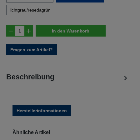
lichtgrau/resedagrün
Produkt Anzahl: Gib den gewünschten Wert e
In den Warenkorb
Fragen zum Artikel?
Beschreibung
Herstellerinformationen
Produktgalerie überspringen
Ähnliche Artikel