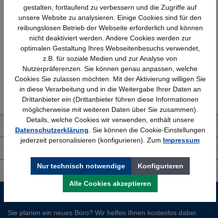
gestalten, fortlaufend zu verbessern und die Zugriffe auf
unsere Website zu analysieren. Einige Cookies sind für den
reibungslosen Betrieb der Webseite erforderlich und können
Schnelle Lieferung
Topmarken
nicht deaktiviert werden. Andere Cookies werden zur
Bundesweit
Faire Preise
optimalen Gestaltung Ihres Webseitenbesuchs verwendet,
z.B. für soziale Medien und zur Analyse von
Nutzerpräferenzen. Sie können genau anpassen, welche
Cookies Sie zulassen möchten. Mit der Aktivierung willigen Sie
Erfahrung
Kostenlose Beratung
in diese Verarbeitung und in die Weitergabe Ihrer Daten an
Bewährt seit 1958
(04205) 635940
Drittanbieter ein (Drittanbieter führen diese Informationen
möglicherweise mit weiteren Daten über Sie zusammen).
Details, welche Cookies wir verwenden, enthält unsere
Über uns
Datenschutzerklärung
. Sie können die Cookie-Einstellungen
jederzeit personalisieren (konfigurieren). Zum
Impressum
Shop Service
Nur technisch notwendige
Konfigurieren
Informationen
Alle Cookies akzeptieren
Service-Hotline
Sie planen ein neues Büro? Wir helfen Ihnen kostenlos dabei.