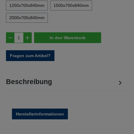
1250x700x840mm
1500x700x840mm
2000x700x840mm
Produkt Anzahl: Gib den gewünschten Wert e
In den Warenkorb
Fragen zum Artikel?
Beschreibung
Herstellerinformationen