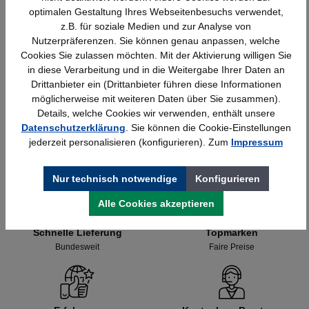
optimalen Gestaltung Ihres Webseitenbesuchs verwendet,
z.B. für soziale Medien und zur Analyse von
Nutzerpräferenzen. Sie können genau anpassen, welche
Rau Computer-Tisch mit Monitorgehäuse –
Cookies Sie zulassen möchten. Mit der Aktivierung willigen Sie
B1100xT800xH1810mm,stationär
in diese Verarbeitung und in die Weitergabe Ihrer Daten an
Drittanbieter ein (Drittanbieter führen diese Informationen
möglicherweise mit weiteren Daten über Sie zusammen).
1.295,91 €*
Details, welche Cookies wir verwenden, enthält unsere
Datenschutzerklärung
. Sie können die Cookie-Einstellungen
jederzeit personalisieren (konfigurieren). Zum
Impressum
Nur technisch notwendige
Konfigurieren
Alle Cookies akzeptieren
Schnelle Lieferung
Topmarken
Bundesweit
Faire Preise