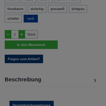
Nussbaum
alufarbig
grauweiß
lichtgrau
schiefer
weiß
Produkt Anzahl: Gib den gewünschten Wert e
Stück
In den Warenkorb
Fragen zum Artikel?
Beschreibung
Herstellerinformationen