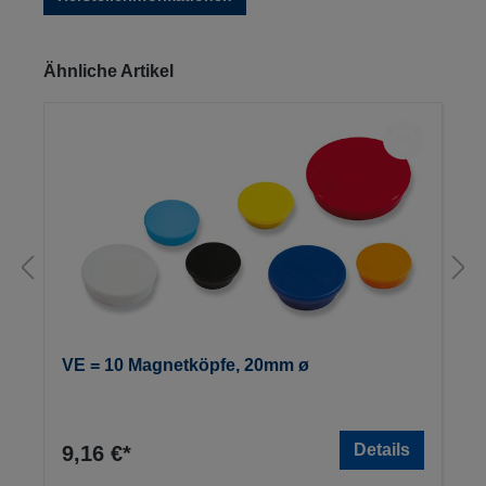
Produktgalerie überspringen
Ähnliche Artikel
VE = 10 Magnetköpfe, 20mm ø
Details
9,16 €*