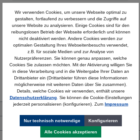
Wir verwenden Cookies, um unsere Webseite optimal zu
gestalten, fortlaufend zu verbessern und die Zugriffe auf
unsere Website zu analysieren. Einige Cookies sind für den
reibungslosen Betrieb der Webseite erforderlich und können
nicht deaktiviert werden. Andere Cookies werden zur
optimalen Gestaltung Ihres Webseitenbesuchs verwendet,
Schnelle Lieferung
Topmarken
z.B. für soziale Medien und zur Analyse von
Bundesweit
Faire Preise
Nutzerpräferenzen. Sie können genau anpassen, welche
Cookies Sie zulassen möchten. Mit der Aktivierung willigen Sie
in diese Verarbeitung und in die Weitergabe Ihrer Daten an
Drittanbieter ein (Drittanbieter führen diese Informationen
Erfahrung
Kostenlose Beratung
möglicherweise mit weiteren Daten über Sie zusammen).
Bewährt seit 1958
(04205) 635940
Details, welche Cookies wir verwenden, enthält unsere
Datenschutzerklärung
. Sie können die Cookie-Einstellungen
jederzeit personalisieren (konfigurieren). Zum
Impressum
Über uns
Nur technisch notwendige
Konfigurieren
Shop Service
Alle Cookies akzeptieren
Informationen