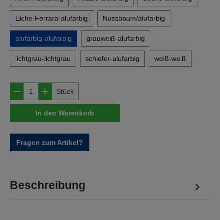
Eiche-Ferrara-alufarbig
Nussbaum/alufarbig
alufarbig-alufarbig
grauweiß-alufarbig
lichtgrau-lichtgrau
schiefer-alufarbig
weiß-weiß
Produkt Anzahl: Gib den gewünschten Wert e
Stück
In den Warenkorb
Fragen zum Artikel?
Beschreibung