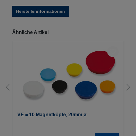
Herstellerinformationen
Produktgalerie überspringen
Ähnliche Artikel
VE = 10 Magnetköpfe, 20mm ø