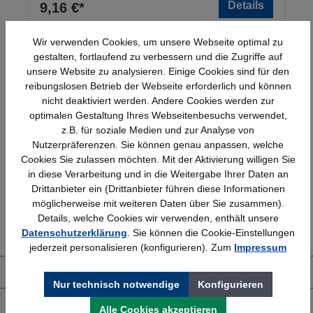
Details
9,16 €*
Wir verwenden Cookies, um unsere Webseite optimal zu
gestalten, fortlaufend zu verbessern und die Zugriffe auf
unsere Website zu analysieren. Einige Cookies sind für den
reibungslosen Betrieb der Webseite erforderlich und können
nicht deaktiviert werden. Andere Cookies werden zur
optimalen Gestaltung Ihres Webseitenbesuchs verwendet,
z.B. für soziale Medien und zur Analyse von
Schnelle Lieferung
Topmarken
Nutzerpräferenzen. Sie können genau anpassen, welche
Bundesweit
Faire Preise
Cookies Sie zulassen möchten. Mit der Aktivierung willigen Sie
in diese Verarbeitung und in die Weitergabe Ihrer Daten an
Drittanbieter ein (Drittanbieter führen diese Informationen
möglicherweise mit weiteren Daten über Sie zusammen).
Erfahrung
Kostenlose Beratung
Details, welche Cookies wir verwenden, enthält unsere
Bewährt seit 1958
(04205) 635940
Datenschutzerklärung
. Sie können die Cookie-Einstellungen
jederzeit personalisieren (konfigurieren). Zum
Impressum
Über uns
Nur technisch notwendige
Konfigurieren
Shop Service
Alle Cookies akzeptieren