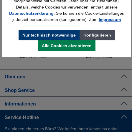
möglicherweise mit weiteren Daten über Sie zusammen).
Details, welche Cookies wir verwenden, enthält unsere
Datenschutzerklärung
. Sie können die Cookie-Einstellungen
Schnelle Lieferung
Topmarken
jederzeit personalisieren (konfigurieren). Zum
Impressum
Bundesweit
Faire Preise
Nur technisch notwendige
Konfigurieren
Alle Cookies akzeptieren
Erfahrung
Kostenlose Beratung
Bewährt seit 1958
(04205) 635940
Über uns
Shop Service
Informationen
Service-Hotline
Sie planen ein neues Büro? Wir helfen Ihnen kostenlos dabei.