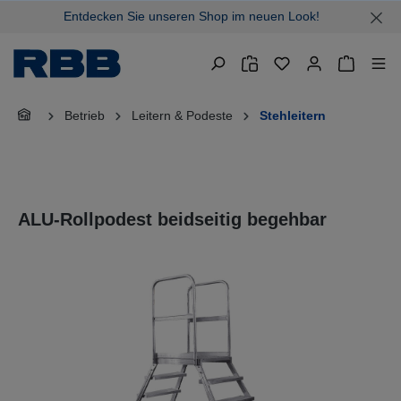
Entdecken Sie unseren Shop im neuen Look!
alt springen
Warenkor
Betrieb
Leitern & Podeste
Stehleitern
ALU-Rollpodest beidseitig begehbar
Bildergalerie überspringen