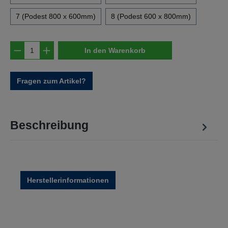
7 (Podest 800 x 600mm)
8 (Podest 600 x 800mm)
Produkt Anzahl: Gib den gewünschten Wert e
In den Warenkorb
Fragen zum Artikel?
Beschreibung
Herstellerinformationen