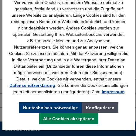
Wir verwenden Cookies, um unsere Webseite optimal zu
gestalten, fortlaufend zu verbessern und die Zugriffe auf
unsere Website zu analysieren. Einige Cookies sind für den
reibungslosen Betrieb der Webseite erforderlich und können
Schnelle Lieferung
Topmarken
nicht deaktiviert werden. Andere Cookies werden zur
Bundesweit
Faire Preise
optimalen Gestaltung Ihres Webseitenbesuchs verwendet,
z.B. für soziale Medien und zur Analyse von
Nutzerpräferenzen. Sie können genau anpassen, welche
Cookies Sie zulassen möchten. Mit der Aktivierung willigen Sie
in diese Verarbeitung und in die Weitergabe Ihrer Daten an
Erfahrung
Kostenlose Beratung
Drittanbieter ein (Drittanbieter führen diese Informationen
Bewährt seit 1958
(04205) 635940
möglicherweise mit weiteren Daten über Sie zusammen).
Details, welche Cookies wir verwenden, enthält unsere
Datenschutzerklärung
. Sie können die Cookie-Einstellungen
Über uns
jederzeit personalisieren (konfigurieren). Zum
Impressum
Shop Service
Nur technisch notwendige
Konfigurieren
Informationen
Alle Cookies akzeptieren
Service-Hotline